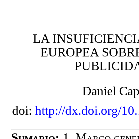
LA INSUFICIENC
EUROPEA SOBRE
PUBLICID
Daniel Cap
doi:
http://dx.doi.org/1
Sumario:
1.
Marco gener