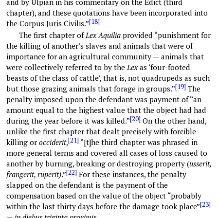
and by Ulpian in his commentary on the Edict (third
chapter), and these quotations have been incorporated into
[18]
the Corpus Juris Civilis.”
The first chapter of
Lex Aquilia
provided “punishment for
the killing of another’s slaves and animals that were of
importance for an agricultural community — animals that
were collectively referred to by the
Lex
as ‘four-footed
beasts of the class of cattle’, that is, not quadrupeds as such
[19]
but those grazing animals that forage in groups.”
The
penalty imposed upon the defendant was payment of “an
amount equal to the highest value that the object had had
[20]
during the year before it was killed.”
On the other hand,
unlike the first chapter that dealt precisely with forcible
[21]
killing or
occiderit
,
“[t]he third chapter was phrased in
more general terms and covered all cases of loss caused to
another by burning, breaking or destroying property (
usserit,
[22]
frangerit, ruperit)
.”
For these instances, the penalty
slapped on the defendant is the payment of the
compensation based on the value of the object “probably
[23]
within the last thirty days before the damage took place”
—
in diebus triginta proximis
.