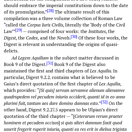
should embrace the imperial constitutions down to the date
[28]
of its promulgation.”
The ultimate result of this
compilation was a three volume collection of Roman Law
“called the
Corpus Iuris Civilis
, literally the ‘Body of the Civil
[29]
Law’”
— comprised of four works: the
Institutes
, the
[30]
Digest
, the
Codex
,
and the
Novels
.
Of these four works, the
Digest is relevant in understanding the origins of quasi-
delicts.
Ad Legem Aquiliam
is the subject matter discussed in
[31]
Book 9 of the Digest.
Book 9 of the Digest also
maintained the first and third chapters of
Lex Aquilia
. In
particular, Digest 9.2.2. contains what is believed to be
Gaius’s direct quotation of the first chapter of
Lex Aquilia
,
which provides:
“
[Si quis] servum servamve alienum alienamve
quadrupedem vel pecudem iniuria occiderit, quanti id in eo anno
[32]
plurimi fuit, tantum aes dare domino damnas esto.
”
On the
other hand, Digest 9.2.27.5 appears to be Ulpian’s direct
quotation of the third chapter — “[
Ceterarum rerum praeter
hominem et pecudem occisos
]
si quis alteri damnum faxit quod
usserit fregerit ruperit iniuria, quanti ea res erit in diebus triginta