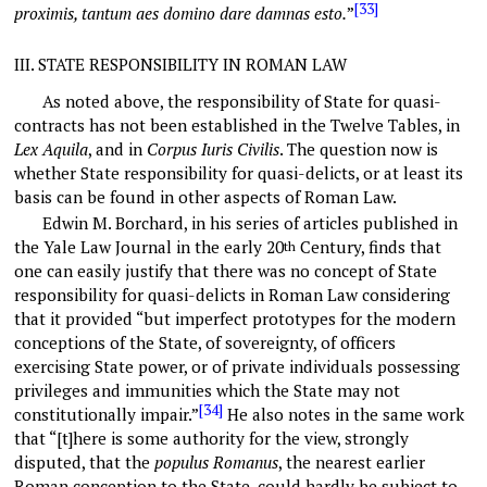
[33]
proximis, tantum aes domino dare damnas esto.
”
III.
STATE RESPONSIBILITY IN ROMAN LAW
As noted above, the responsibility of State for quasi-
contracts has not been established in the Twelve Tables, in
Lex Aquila
, and in
Corpus Iuris Civilis
. The question now is
whether State responsibility for quasi-delicts, or at least its
basis can be found in other aspects of Roman Law.
Edwin M. Borchard, in his series of articles published in
the Yale Law Journal in the early 20
Century, finds that
th
one can easily justify that there was no concept of State
responsibility for quasi-delicts in Roman Law considering
that it provided “but imperfect prototypes for the modern
conceptions of the State, of sovereignty, of officers
exercising State power, or of private individuals possessing
privileges and immunities which the State may not
[34]
constitutionally impair.”
He also notes in the same work
that “[t]here is some authority for the view, strongly
disputed, that the
populus Romanus
, the nearest earlier
Roman conception to the State, could hardly be subject to