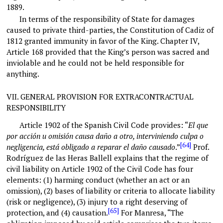
1889.
In terms of the responsibility of State for damages
caused to private third-parties, the Constitution of Cadiz of
1812 granted immunity in favor of the King. Chapter IV,
Article 168 provided that the King’s person was sacred and
inviolable and he could not be held responsible for
anything.
VII.
GENERAL PROVISION FOR EXTRACONTRACTUAL
RESPONSIBILITY
Article 1902 of the Spanish Civil Code provides: “
El que
por acción u omisión causa daño a otro, interviniendo culpa o
[64]
negligencia, está obligado a reparar el daño causado
.”
Prof.
Rodríguez de las Heras Ballell explains that the regime of
civil liability on Article 1902 of the Civil Code has four
elements: (1) harming conduct (whether an act or an
omission), (2) bases of liability or criteria to allocate liability
(risk or negligence), (3) injury to a right deserving of
[65]
protection, and (4) causation.
For Manresa, “The