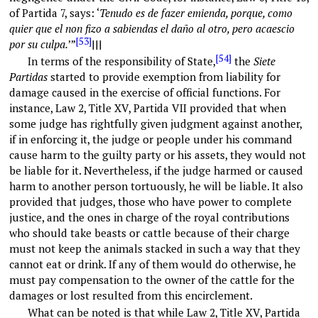
of Partida 7, says: ‘
Tenudo es de fazer emienda, porque, como
quier que el non fizo a sabiendas el daño al otro, pero acaescio
[53]
por su culpa.
’”
|||
[54]
In terms of the responsibility of State,
the
Siete
Partidas
started to provide exemption from liability for
damage caused in the exercise of official functions. For
instance, Law 2, Title XV, Partida VII provided that when
some judge has rightfully given judgment against another,
if in enforcing it, the judge or people under his command
cause harm to the guilty party or his assets, they would not
be liable for it. Nevertheless, if the judge harmed or caused
harm to another person tortuously, he will be liable. It also
provided that judges, those who have power to complete
justice, and the ones in charge of the royal contributions
who should take beasts or cattle because of their charge
must not keep the animals stacked in such a way that they
cannot eat or drink. If any of them would do otherwise, he
must pay compensation to the owner of the cattle for the
damages or lost resulted from this encirclement.
What can be noted is that while Law 2, Title XV, Partida