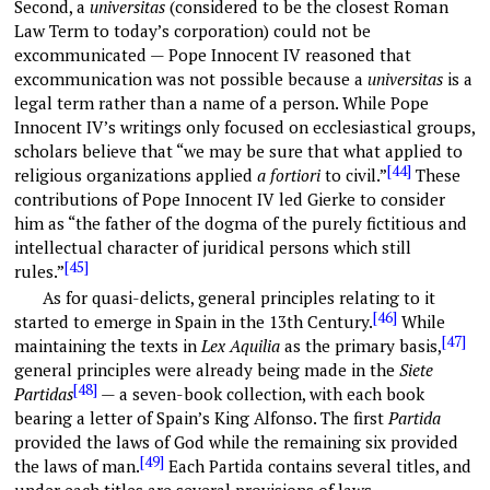
Second, a
universitas
(considered to be the closest Roman
Law Term to today’s corporation) could not be
excommunicated — Pope Innocent IV reasoned that
excommunication was not possible because a
universitas
is a
legal term rather than a name of a person. While Pope
Innocent IV’s writings only focused on ecclesiastical groups,
scholars believe that “we may be sure that what applied to
[44]
religious organizations applied
a fortiori
to civil.”
These
contributions of Pope Innocent IV led Gierke to consider
him as “the father of the dogma of the purely fictitious and
intellectual character of juridical persons which still
[45]
rules.”
As for quasi-delicts, general principles relating to it
[46]
started to emerge in Spain in the 13th Century.
While
[47]
maintaining the texts in
Lex Aquilia
as the primary basis,
general principles were already being made in the
Siete
[48]
Partidas
— a seven-book collection, with each book
bearing a letter of Spain’s King Alfonso. The first
Partida
provided the laws of God while the remaining six provided
[49]
the laws of man.
Each Partida contains several titles, and