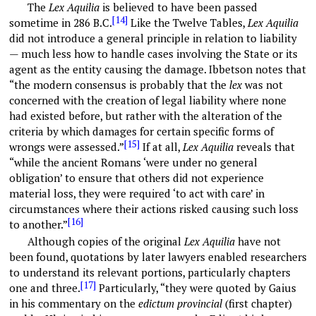
The
Lex Aquilia
is believed to have been passed
[14]
sometime in 286 B.C.
Like the Twelve Tables,
Lex Aquilia
did not introduce a general principle in relation to liability
— much less how to handle cases involving the State or its
agent as the entity causing the damage. Ibbetson notes that
“the modern consensus is probably that the
lex
was not
concerned with the creation of legal liability where none
had existed before, but rather with the alteration of the
criteria by which damages for certain specific forms of
[15]
wrongs were assessed.”
If at all,
Lex Aquilia
reveals that
“while the ancient Romans ‘were under no general
obligation’ to ensure that others did not experience
material loss, they were required ‘to act with care’ in
circumstances where their actions risked causing such loss
[16]
to another.”
Although copies of the original
Lex Aquilia
have not
been found, quotations by later lawyers enabled researchers
to understand its relevant portions, particularly chapters
[17]
one and three.
Particularly, “they were quoted by Gaius
in his commentary on the
edictum provincial
(first chapter)