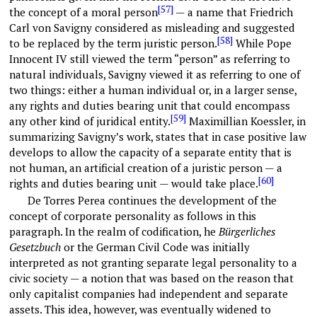
[57]
the concept of a moral person
— a name that Friedrich
Carl von Savigny considered as misleading and suggested
[58]
to be replaced by the term juristic person.
While Pope
Innocent IV still viewed the term “person” as referring to
natural individuals, Savigny viewed it as referring to one of
two things: either a human individual or, in a larger sense,
any rights and duties bearing unit that could encompass
[59]
any other kind of juridical entity.
Maximillian Koessler, in
summarizing Savigny’s work, states that in case positive law
develops to allow the capacity of a separate entity that is
not human, an artificial creation of a juristic person — a
[60]
rights and duties bearing unit — would take place.
De Torres Perea continues the development of the
concept of corporate personality as follows in this
paragraph. In the realm of codification, he
Bürgerliches
Gesetzbuch
or the German Civil Code was initially
interpreted as not granting separate legal personality to a
civic society — a notion that was based on the reason that
only capitalist companies had independent and separate
assets. This idea, however, was eventually widened to