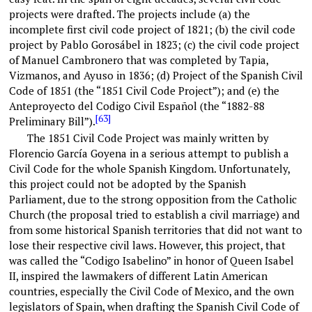
projects were drafted. The projects include (a) the
incomplete first civil code project of 1821; (b) the civil code
project by Pablo Gorosábel in 1823; (c) the civil code project
of Manuel Cambronero that was completed by Tapia,
Vizmanos, and Ayuso in 1836; (d) Project of the Spanish Civil
Code of 1851 (the “1851 Civil Code Project”); and (e) the
Anteproyecto del Codigo Civil Español (the “1882-88
[63]
Preliminary Bill”).
The 1851 Civil Code Project was mainly written by
Florencio García Goyena in a serious attempt to publish a
Civil Code for the whole Spanish Kingdom. Unfortunately,
this project could not be adopted by the Spanish
Parliament, due to the strong opposition from the Catholic
Church (the proposal tried to establish a civil marriage) and
from some historical Spanish territories that did not want to
lose their respective civil laws. However, this project, that
was called the “Codigo Isabelino” in honor of Queen Isabel
II, inspired the lawmakers of different Latin American
countries, especially the Civil Code of Mexico, and the own
legislators of Spain, when drafting the Spanish Civil Code of