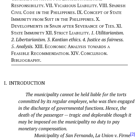
R
. VII.
V
L
. VIII.
S
ESPONSIBILITY
ICARIOUS
IABILITY
PANISH
C
C
P
. IX.
C
S
IVIL
ODE
IN
THE
HILIPPINES
ONCEPT
OF
TATE
I
S
P
. X.
MMUNITY
FROM
UIT
IN
THE
HILIPPINES
D
S
S
T
. XI.
EVELOPMENTS
IN
PAIN
AFTER
EVERANCE
OF
IES
S
I
XII.
S
L
.
1. Utilitarianism.
TATE
MMUNITY
TRICT
IABILITY
2. Libertarianism. 3. Kantian ethics. 4. Justice as fairness.
5. Analysis.
XIII.
E
A
CONOMIC
NALYSIS
TOWARDS
A
F
R
. XIV.
C
.
EASIBLE
ECOMMENDATION
ONCLUSION
B
.
IBLIOGRAPHY
I.
INTRODUCTION
The municipality cannot be held liable for the torts
committed by its regular employee, who was then engaged
in the discharge of governmental functions. Hence, the
death of the passenger — tragic and deplorable though it
may be imposed on the municipality no duty to pay
monetary compensation.
[2]
Municipality of San Fernando, La Union v. Firme