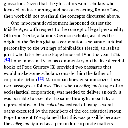
glossators. Given that the glossators were scholars who
focused on interpreting, and not on enacting, Roman Law,
their work did not overhaul the concepts discussed above.
One important development happened during the
Middle Ages with respect to the concept of legal personality.
Otto von Gierke, a famous German scholar, ascribes the
origin of the fiction giving a corporation a separate juridical
personality to the writings of Sinibaldus Fieschi, an Italian
jurist who later became Pope Innocent IV in the year 1243.
[42]
Pope Innocent IV, in his commentary on the five decretal
books of Pope Gregory IX, provided two passages that
would make some scholars consider him the father of
[43]
corporate fiction.
Maximilian Koesler summarizes these
two passages as follows. First, when a
collegium
(a type of an
ecclesiastical corporation) was needed to deliver an oath, it
was possible to execute the same through an oath by a
representative of the
collegium
instead of using several
oaths executed by the members of the ecclesiastical group.
Pope Innocent IV explained that this was possible because
the
collegium
figured as a person for corporate matters.