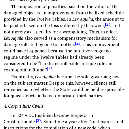
The imposition of penalties based on the value of the
damaged object is an improvement from the fixed schedule
provided by the Twelve Tables. In
Lex Aquilia
, the amount to
[24]
be paid is based on the loss suffered by the owner,
and
not merely as a penalty for a wrongdoing. Thus, in effect,
Lex Aquila
also served as a compensatory mechanism for
[25]
damage inflicted by one to another.
This improvement
could have happened because the punitive vengeance
regime under the Twelve Tables had already been
considered to be “harsh and inflexible antique rules in
[26]
cosmopolitan Rome.”
Eventually,
Lex Aquilia
became the sole governing law
on the subject matter. Despite this, however, silence still
remained as to whether the State could be held responsible
for quasi-delicts inflicted on private third-parties.
4.
Corpus Iuris Civilis
In 527 A.D., Justinian became Emperor in
[27]
Constantinople.
Sometime a year after, “Justinian issued
instructions for the compilation of a new code, which …