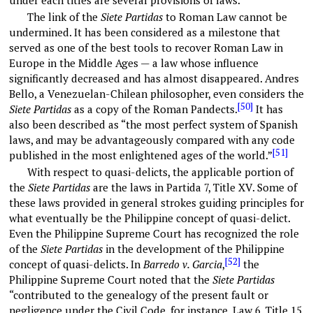
under each titles are several provisions of laws.
The link of the
Siete Partidas
to Roman Law cannot be
undermined. It has been considered as a milestone that
served as one of the best tools to recover Roman Law in
Europe in the Middle Ages — a law whose influence
significantly decreased and has almost disappeared. Andres
Bello, a Venezuelan-Chilean philosopher, even considers the
[50]
Siete Partidas
as a copy of the Roman Pandects.
It has
also been described as “the most perfect system of Spanish
laws, and may be advantageously compared with any code
[51]
published in the most enlightened ages of the world.”
With respect to quasi-delicts, the applicable portion of
the
Siete Partidas
are the laws in Partida 7, Title XV. Some of
these laws provided in general strokes guiding principles for
what eventually be the Philippine concept of quasi-delict.
Even the Philippine Supreme Court has recognized the role
of the
Siete Partidas
in the development of the Philippine
[52]
concept of quasi-delicts. In
Barredo v. Garcia
,
the
Philippine Supreme Court noted that the
Siete Partidas
“contributed to the genealogy of the present fault or
negligence under the Civil Code, for instance, Law 6, Title 15,