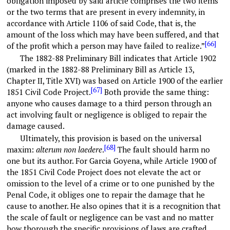
obligation imposed by said article comprises the two items
or the two terms that are present in every indemnity, in
accordance with Article 1106 of said Code, that is, the
amount of the loss which may have been suffered, and that
[66]
of the profit which a person may have failed to realize.”
The 1882-88 Preliminary Bill indicates that Article 1902
(marked in the 1882-88 Preliminary Bill as Article 13,
Chapter II, Title XVI) was based on Article 1900 of the earlier
[67]
1851 Civil Code Project.
Both provide the same thing:
anyone who causes damage to a third person through an
act involving fault or negligence is obliged to repair the
damage caused.
Ultimately, this provision is based on the universal
[68]
maxim:
alterum non laedere
.
The fault should harm no
one but its author. For Garcia Goyena, while Article 1900 of
the 1851 Civil Code Project does not elevate the act or
omission to the level of a crime or to one punished by the
Penal Code, it obliges one to repair the damage that he
cause to another. He also opines that it is a recognition that
the scale of fault or negligence can be vast and no matter
how thorough the specific provisions of laws are crafted,