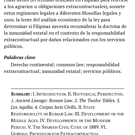
a los agravios u obligaciones extracontractuales), somete
estos regímenes legales a diferentes filosofías legales y
usos. la lente del análisis económico de la ley para
determinar si Filipinas necesita reconsiderar la doctrina de
la inmunidad estatal en el contexto de la responsabilidad
extracontractual por daños relacionados con los servicios
públicos.
Palabras clave
Derecho continental; common law; responsabilidad
extracontractual; inmunidad estatal; servicios públicos.
S
:
I.
I
. II. H
P
.
UMMARY
NTRODUCTION
ISTORICAL
ERSPECTIVE
1. Ancient Lineage: Roman Law. 2. The Twelve Tables. 3.
Lex Aquilia. 4. Corpus Iuris Civilis.
II.
S
TATE
R
R
L
. III.
D
ESPONSIBILITY
IN
OMAN
AW
EVELOPMENT
IN
THE
M
A
. IV.
D
M
IDDLE
GES
EVELOPMENTS
IN
THE
ODERN
P
. V.
T
S
C
C
1889
. VI.
ERIOD
HE
PANISH
IVIL
ODE
OF
G
P
E
ENERAL
ROVISION
FOR
XTRACONTRACTUAL