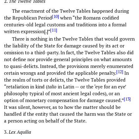
2.
The Twelve Tables
The enactment of the Twelve Tables happened during
[10]
the Republican Period
when “the Romans codified
centuries-old legal customs and traditions into a formal
[11]
written expression[.]”
There is nothing in the Twelve Tables that would govern
the liability of the State for damage caused by its act or
omission to a third-party. In fact, the Twelve Tables also did
not define nor provide general principles on what amounts
to quasi-delicts. Instead, the provisions merely enumerated
[12]
certain wrongs and provided the applicable penalty.
In
the realm of torts or delicts, the Twelve Tables provided
“retaliation in kind (
talio
in Latin — or the ‘eye for an eye’
philosophy typical of most ancient legal codes), or an
[13]
option of monetary compensation for damage caused.”
It was silent, however, as to how the matter should be
handled if the entity that caused the harm was the State or
a person acting on behalf of the State.
3.
Lex Aquilia