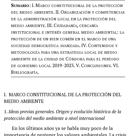
S
:
I.
M
UMARIO
ARCO
CONSTITUCIONAL
DE
LA
PROTECCIÓN
. II.
O
DEL
MEDIO
AMBIENTE
RGANIZACIÓN
Y
COMPETENCIAS
DE
LA
ADMINISTRACIÓN
LOCAL
EN
LA
PROTECCIÓN
DEL
. III.
C
,
MEDIO
AMBIENTE
IUDADANÍA
CERCANÍA
:
INSTITUCIONAL
E
INTERÉS
GENERAL
MEDIO
AMBIENTAL
LA
PROTECCIÓN
DE
UN
BIEN
COMÚN
EN
EL
MARCO
DE
UNA
. IV.
C
SOCIEDAD
DEMOCRÁTICA
AVANZADA
ONTENIDOS
Y
METODOLOGÍA
PARA
UNA
ESTRATEGIA
LOCAL
DE
MEDIO
C
AMBIENTE
DE
LA
CIUDAD
DE
ÓRDOBA
PARA
EL
PERÍODO
2019-2023
. V.
C
. VI.
DE
GOBIERNO
LOCAL
ONCLUSIONES
B
.
IBLIOGRAFÍA
I.
MARCO CONSTITUCIONAL DE LA PROTECCIÓN DEL
MEDIO AMBIENTE
1.
Ideas previas generales. Origen y evolución histórica de la
protección del medio ambiente a nivel internacional
En los últimos años ya se habla muy poco de la
importancia de proteger los valores ambientales. La crisis