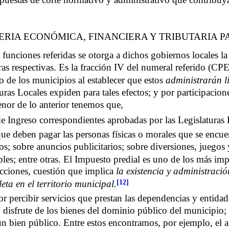
ERIA ECONÓMICA, FINANCIERA Y TRIBUTARIA P
funciones referidas se otorga a dichos gobiernos locales la
 respectivas. Es la fracción IV del numeral referido (CPEU
o de los municipios al establecer que estos
administrarán l
turas Locales expiden para tales efectos; y por participacio
enor de lo anterior tenemos que,
 Ingreso correspondientes aprobadas por las Legislaturas Lo
ue deben pagar las personas físicas o morales que se encuen
os; sobre anuncios publicitarios; sobre diversiones, juegos
les; entre otras. El Impuesto predial es uno de los más imp
ucciones, cuestión que implica
la existencia y administraci
[12]
ta en el territorio municipal.
or percibir servicios que prestan las dependencias y entida
disfrute de los bienes del dominio público del municipio; as
 bien público. Entre estos encontramos, por ejemplo, el ag