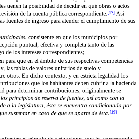
es tienen la posibilidad de decidir en qué obras o actos
[17]
 revisión de la cuenta pública correspondiente.
Así
tas fuentes de ingreso para atender el cumplimiento de sus
municipales
, consistente en que los municipios por
ecepción puntual, efectiva y completa tanto de las
o de los intereses correspondientes;
en para que en el ámbito de sus respectivas competencias
y, las tablas de valores unitarios de suelo y
e otros. En dicho contexto, y en estricta legalidad los
ontribuciones que los habitantes deben cubrir a la hacienda
tad para determinar contribuciones, originalmente se
s principios de reserva de fuentes, así como con la
de a la legislatura, ésta se encuentra condicionada por
[19]
ue sustentar en caso de que se aparte de ésta.
enfrenten el cúmulo de atribuciones que les corresponde