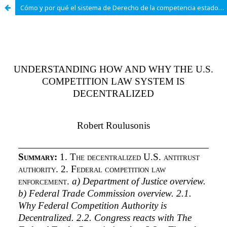
Cómo y por qué el sistema de Derecho de la competencia estadounidense está descentralizado