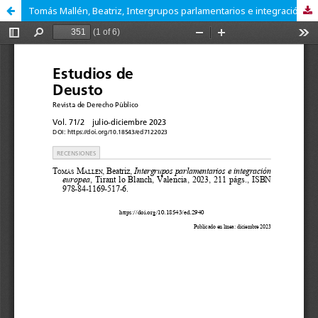
Tomás Mallén, Beatriz, Intergrupos parlamentarios e integración europea, Tirant lo Blanch, Valencia, 2023, 211 págs., ISBN 978-84-1169-517-6