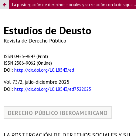
La postergación de derechos sociales y su relación con la desigualdad en América Latina