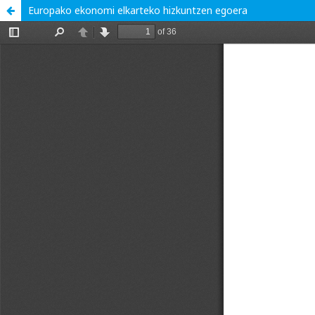
Europako ekonomi elkarteko hizkuntzen egoera