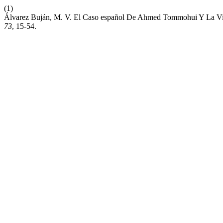
(1)
Álvarez Buján, M. V. El Caso español De Ahmed Tommohui Y La V
73
, 15-54.