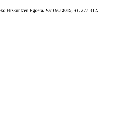
rteko Hizkuntzen Egoera.
Est Deu
2015
,
41
, 277-312.