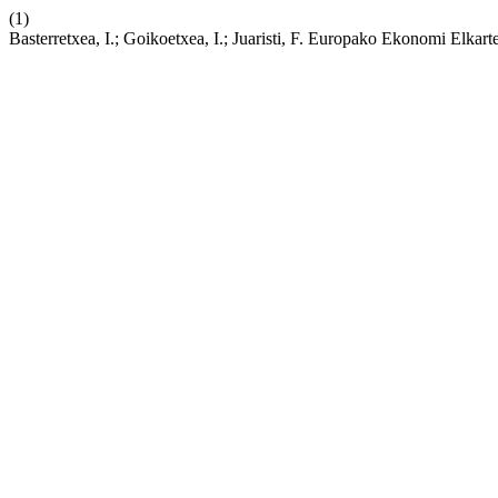
(1)
Basterretxea, I.; Goikoetxea, I.; Juaristi, F. Europako Ekonomi Elka