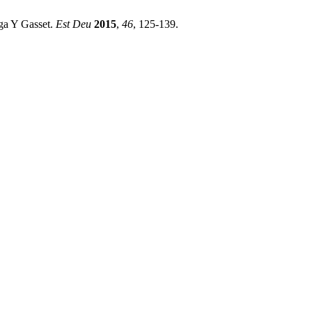
ega Y Gasset.
Est Deu
2015
,
46
, 125-139.