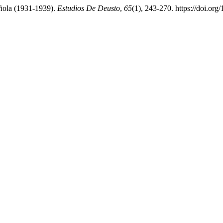
ñola (1931-1939).
Estudios De Deusto
,
65
(1), 243-270. https://doi.o