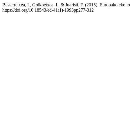
Basterretxea, I., Goikoetxea, I., & Juaristi, F. (2015). Europako eko
https://doi.org/10.18543/ed-41(1)-1993pp277-312