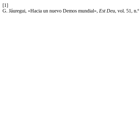
[1]
G. Jáuregui, «Hacia un nuevo Demos mundial»,
Est Deu
, vol. 51, n.