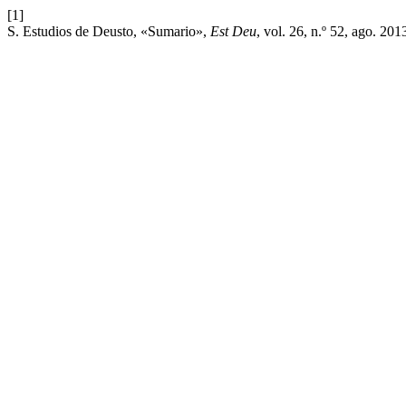
[1]
S. Estudios de Deusto, «Sumario»,
Est Deu
, vol. 26, n.º 52, ago. 201