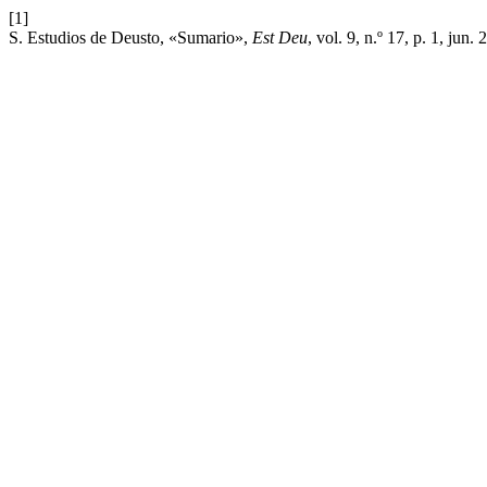
[1]
S. Estudios de Deusto, «Sumario»,
Est Deu
, vol. 9, n.º 17, p. 1, jun. 