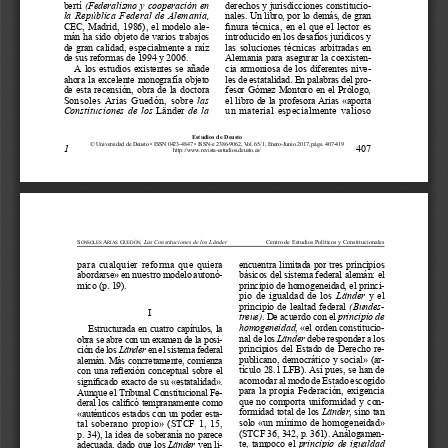
bertí 
(Federalismo  y  cooperación  en  
derechos y jurisdicciones constitucio
-
la  República  Federal  de  Alemania,  
nales. Un libro, por lo demás, de gran 
CEC,  Madrid,  1986),  el  modelo  ale
-
finura técnica, en el que el lector es 
mán ha sido objeto de varios trabajos 
introducido en los desafíos jurídicos y 
de  gran  calidad,  especialmente  a  raíz  
las  soluciones  técnicas  arbitradas  en  
de sus reformas de 1994 y 2006.
Alemania  para  asegurar  la  coexisten
-
cia  armoniosa  de  los  diferentes  nive
-
A  los  estudios  existentes  se  añade  
les de estatalidad. En palabras del pro
-
ahora  la  excelente  monografía  objeto  
fesor  Gómez  Montoro  en  el  Prólogo,  
de  esta  recensión,  obra  de  la  doctora  
el  libro  de  la  profesora  Arias  «aporta  
Sonsoles  Arias  Guedón,  sobre  
las 
un  material  especialmente  valioso  
Constituciones  de  los  
Länder 
de  la  
Estudios de Deusto
© Universidad de Deusto • ISSN 0423-4847 • ISSN-e 2386-9062, Vol. 65/1, Enero-Junio 2017, págs. 407-419
1
407
http://www.revista-estudios.deusto.es/
S
 A
 G
, 
Las Constituciones de los Länder
Centro de Estudios Políticos y Constitucionales
onSoleS
riAS
uedón
para  cualquier  reforma  que  quiera  
encuentra limitada por tres principios 
abordarse» en nuestro modelo autonó
-
básicos del sistema federal alemán: el 
mico (p. 19).
principio de homogeneidad, el princi
-
pio  de  igualdad  de  los  
Länder
  y  el  
principio  de  lealtad  federal  
(Bundes
-
I
treue)
. De acuerdo con el 
principio de 
homogeneidad
, «el orden constitucio
-
Estructurada  en  cuatro  capítulos,  la  
nal de los 
Länder
 debe responder a los 
obra se abre con un examen de la posi
-
principios  del  Estado  de  Derecho  re
-
ción de los 
Länder 
en el sistema federal 
publicano, democrático y social» (ar
-
alemán. Más concretamente, comienza 
tículo 28.1 LFB). Así pues, se
han de 
con una reflexión conceptual sobre el 
acomodar al modo de Estado escogido 
significado exacto de su «estatalidad». 
para  la  propia  Federación,  exigencia  
Aunque el Tribunal Constitucional Fe
-
que  no  comporta  uniformidad  y  con
-
deral los calificó tempranamente como 
formidad total de los 
Länder
, sino tan 
«auténticos estados con un poder esta
-
solo  «un  mínimo  de  homogeneidad»  
tal  soberano  propio»  (STCF  1,  15,  
(STCF 36, 342, p. 361). Análogamen
-
p.  34),  la  idea  de  soberanía  no  parece  
te,  tampoco  el  
principio  de  igualdad  
adecuada,  dado  que  los  
Länder 
ven  li
-