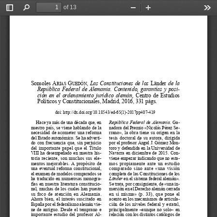
of 13
Toggle
Find
Zoom
Zoom
Too
Sidebar
Out
In
Sonsoles
  a
  G
, 
Las  Constituciones  de  los  
Länder 
de  la  
rias
uedón
República  Federal  de  Alemania.  Contenido,  garantías  y  posi
-
ción  en  el  ordenamiento  jurídico  alemán,  
Centro  de  Estudios  
Políticos y Constitucionales, Madrid, 2016, 331 págs.
doi: http://dx.doi.org/10.18543/ed-65(1)-2017pp407-419
Hace ya más de una década que, en 
República  Federal  de  Alemania
.  Ga
-
nuestro  país,  se  viene  hablando  de  la  
nadora del Premio «Nicolás Pérez Se
-
necesidad  de  acometer  una  reforma  
rrano»,  la  obra  tiene  su  origen  en  la  
del Estado autonómico. Se ha adverti
-
tesis  doctoral  de  su  autora,  dirigida  
do  con  frecuencia  que,  sin  perjuicio  
por el profesor Ángel J. Gómez Mon
-
del  importante  papel  que  el  Título  
toro y defendida en la Universidad de 
VIII  ha  desempeñado  en  nuestra  his
-
Navarra  en  diciembre  de  2015.  Con
-
toria  reciente,  son  muchos  sus  ele
-
viene empezar indicando que no esta
-
mentos  mejorables.  A  propósito  de  
mos  propiamente  ante  un  estudio  
una  eventual  reforma  constitucional,  
comparado  sino  ante  «una  visión  
el examen de modelos comparados se 
completa de las Constituciones de los 
ha  traducido  en  numerosas  monogra
-
Länder 
en el sistema federal alemán». 
fías  en  nuestra  literatura  constitucio
-
Se trata, por consiguiente, de «una in
-
nal,  muchas  de  los  cuales  han  puesto  
mersión en el Derecho alemán cerrada 
su  foco  de  atención  en  Alemania.  
en  sí  misma»  (p.  33),  que  pone  el  
Ahora  bien,  el  interés  suscitado  en  
acento en los mecanismos de articula
-
España por el federalismo alemán vie
-
ción  de  los  niveles  federal  y  estatal,  
ne  de  antiguo.  Desde  el  temprano  e  
principalmente  –aunque  no  solo–  en  
importante  estudio  del  profesor  Al
-
relación con los distintos catálogos de 