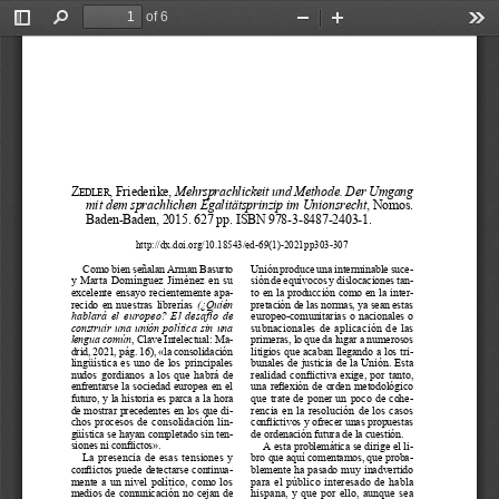
of 6
Toggle
Find
Zoom
Zoom
Too
Sidebar
Out
In
z
, Friederike, 
Mehrsprachlickeit und Methode. Der Umgang 
edler
mit dem sprachlichen Egalitätsprinzip im Unionsrecht
, Nomos. 
Baden-Baden, 2015. 627 pp. ISBN 978-3-8487-2403-1.
http://dx.doi.org/10.18543/ed-69(1)-2021pp303-307
Como bien señalan Arman Basurto 
Unión produce una interminable suce
-
y  Marta  Domínguez  Jiménez  en  su  
sión de equívocos y dislocaciones tan
-
excelente  ensayo  recientemente  apa
-
to en la producción como en la inter
-
recido  en  nuestras  librerías  
(¿Quién 
pretación de las normas, ya sean estas 
hablará el europeo? El desafío de 
europeo-comunitarias  o  nacionales  o  
construir  una  unión  política  sin  una  
subnacionales  de  aplicación  de  las  
lengua común
, Clave Intelectual: Ma
-
primeras, lo que da lugar a numerosos 
drid, 2021, pág. 16), «la consolidación 
litigios que acaban llegando a los tri
-
lingüística  es  uno  de  los  principales  
bunales  de  justicia  de  la  Unión.  Esta  
nudos  gordianos  a  los  que  habrá  de  
realidad conflictiva exige, por tanto, 
enfrentarse  la  sociedad  europea  en  el  
una reflexión de orden metodológico 
futuro, y la historia es parca a la hora 
que  trate  de  poner  un  poco  de  cohe
-
de mostrar precedentes en los que di
-
rencia  en  la  resolución  de  los  casos  
chos  procesos  de  consolidación  lin
-
conflictivos y ofrecer unas propuestas 
güística se hayan completado sin ten
-
de ordenación futura de la cuestión.
siones ni conflictos».
A esta problemática se dirige el li
-
La  presencia  de  esas  tensiones  y  
bro que aquí comentamos, que proba
-
conflictos puede detectarse continua
-
blemente  ha  pasado  muy  inadvertido  
mente  a  un  nivel  político,  como  los  
para  el  público  interesado  de  habla  
medios  de  comunicación  no  cejan  de  
hispana,  y  que  por  ello,  aunque  sea  