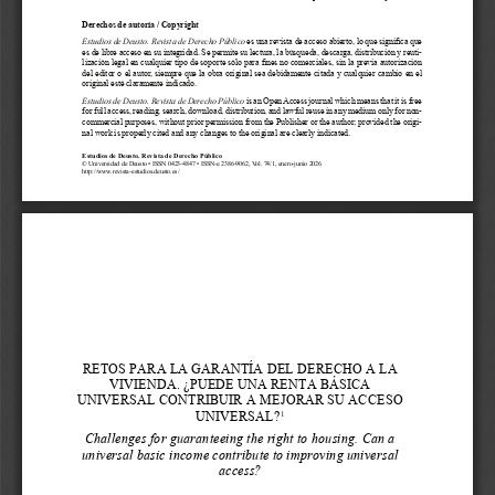
Derechos de autoría / Copyright
Estudios de Deusto.
Revista de Derecho Público
 es una revista de acceso abierto, lo que significa que 
es de libre acceso en su integridad. Se permite su lectura, la búsqueda, descarga, distribución y reuti
-
lización legal en cualquier tipo de soporte sólo para fines no comerciales, sin la previa autorización 
del editor o el autor, siempre que la obra original sea debidamente citada y cualquier cambio en el 
original esté claramente indicado.
Estudios de Deusto. Revista de Derecho Público
 is an Open Access journal which means that it is free 
for full access, reading, search, download, distribution, and lawful reuse in any medium only for non-
commercial purposes, without prior permission from the Publisher or the author; provided the origi
-
nal work is properly cited and any changes to the original are clearly indicated.
Estudios de Deusto. Revista de Derecho Público
© Universidad de Deusto • ISSN 0423-4847 • ISSN-e 2386-9062, Vol. 74/1, enero-junio 2026
http://www.revista-estudios.deusto.es/
RETOS PARA LA GARANTÍA DEL DERECHO A LA 
VIVIENDA. ¿PUEDE UNA RENTA BÁSICA 
UNIVERSAL CONTRIBUIR A MEJORAR SU ACCESO 
UNIVERSAL?
1
Challenges for guaranteeing the right to housing. Can a 
universal basic income contribute to improving universal 
access?