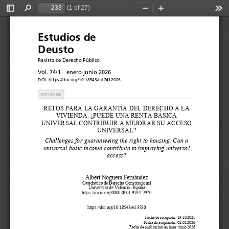
(1 of 27)
Toggle
Find
Zoom
Zoom
Too
Sidebar
Out
In
Estudios de
Deusto
Revista de Derecho Público
Vol. 74/1 
enero-junio 2026
DOI: 
https://doi.org/10.18543/ed741202
6
ESTUDIOS
RETOS PARA LA GARANTÍA DEL DERECHO A LA 
VIVIENDA. ¿PUEDE UNA RENTA BÁSICA 
UNIVERSAL CONTRIBUIR A MEJORAR SU ACCESO 
UNIVERSAL?
Challenges for guaranteeing the right to housing. Can a 
universal basic income contribute to improving universal 
access?
Albert Noguera Fernández
Catedrático de Derecho Constitucional
Universitat de València. España
https://orcid.org/0000-0001-9914-2970
https://doi.org/10.18543/ed.3580
Fecha de recepción: 19.10.2025
Fecha de aceptación: 02.02.2026
Fecha de publicación en línea: junio 2026