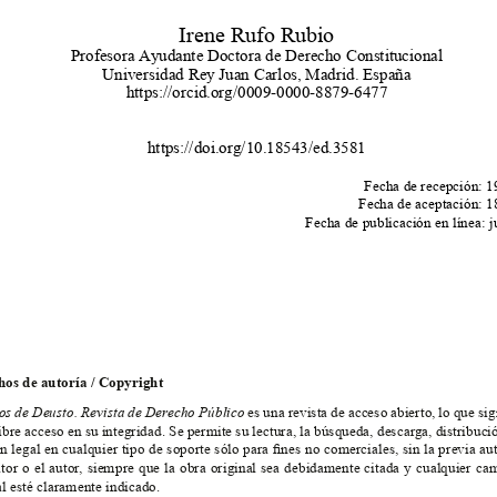
Irene Rufo Rubio
Profesora Ayudante Doctora de Derecho Constitucional
Universidad Rey Juan Carlos, Madrid. España
https://orcid.org/0009-0000-8879-6477
https://doi.org/10.18543/ed.3581
Fecha de recepción: 1
Fecha de aceptación: 1
Fecha de publicación en línea: 
os de autoría / Copyright
os de Deusto.
Revista de Derecho Público
 es una revista de acceso abierto, lo que sig
libre acceso en su integridad. Se permite su lectura, la búsqueda, descarga, distribució
ón legal en cualquier tipo de soporte sólo para fines no comerciales, sin la previa au
itor o el autor, siempre que la obra original sea debidamente citada y cualquier ca
al esté claramente indicado.