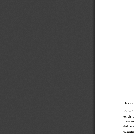
Derech
Estudi
es de 
lizaci
del ed
origin