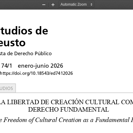
Zoom
Zoom
Out
In
studios de
eusto
sta de Derecho Público
 74/1 
enero-junio 2026
https://doi.org/10.18543/ed741202
6
UDIOS
LA LIBERTAD DE CREACIÓN CULTURAL CO
DERECHO FUNDAMENTAL
e Freedom of Cultural Creation as a Fundamental 