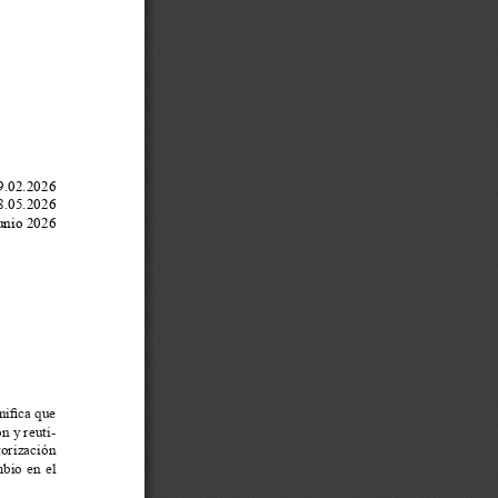
9.02.2026
8.05.2026
junio 2026
nifica que 
n y reuti
-
torización 
mbio en el 