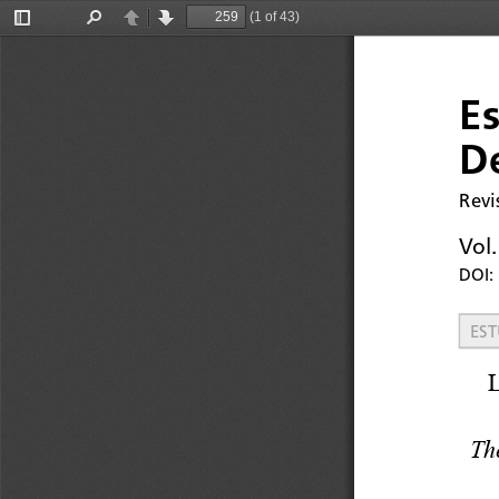
(1 of 43)
Toggle
Find
Previous
Next
Sidebar
E
D
Revi
Vol.
DOI: 
EST
Th