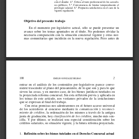
con el deudor. 4.ª. Crítica al trato preferencial de los acreedo-
res  públicos.  5.ª.  Conveniencia  de  limitar  temporalmente  el
privilegio salarial. 6.ª. Propuesta satisfactoria en el caos de la
vigente regulación. 
Objetivo del presente trabajo
En  el  momento  pre-legislativo  actual,  sólo  se  puede  presentar  un
avance  sobre  los  temas  apuntados  en  el  título.  No  podemos  olvidar  la
necesaria  comparación  con  la  situación  concursal  vigente  y  otras  nor-
mas  comunitarias  que  incidirán  en  la  nueva  regulación.  Pero  antes  de
100
2
EMILIO GONZALEZ BILBAO
entrar  en  el  análisis  de  los  contenidos  pre-legislativos  parece  conve-
niente trascender al plano del pensamiento, de lo que son y para lo que
sirven las cosas, y en nuestro caso, de los bienes jurídicos tutelados en
la proyectada reforma concursal. Sin esta reflexión previa y aplicada en
los  temas  de  este  artículo,  nos  veríamos  privados  de  la  conclusiones
que se expresan al final del trabajo. 
Con estas premisas nos adentraremos en el futuro acceso universal
de  los  acreedores  al  concurso  mediante  
la  comunicación  y  reconoci-
miento de créditos
, la ordenación de los mismos a través de la antigua
junta de graduación, hoy 
clasificación de los créditos
, mucho más sen-
cilla.  Y  por  último,  se  realizará  una  especial  consideración  sobre  los
créditos salariales, su situación vigente, y la futura reforma proyectada.
1.
Reflexión sobre los bienes tutelados en el Derecho Concursal actual