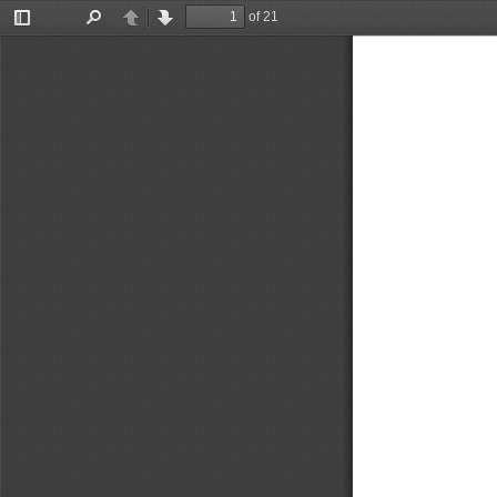
of 21
Toggle
Find
Previous
Next
Sidebar