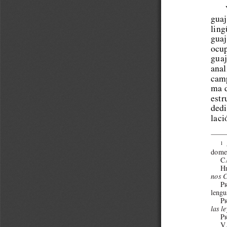
guaj
ling
guaj
ocup
guaj
anal
camp
ma d
estr
dedi
laci
1
dome
C
H
nos 
P
lengu
P
las le
P
V.