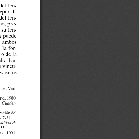
del len-
epto: la
del len-
ho, pre-
 su len-
a  puede
e  ambos
 la for-
, o de la
echo  han
u vincu-
es  entre  
ance, Ven-
id, 1980.
 
Cuader-
zación del
. 7-31.
alidad de
155.
id, 1991.