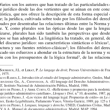
Varios son los autores que han tratado de las particularidades 
e jurídico desde las dos vertientes que se aúnan en este conc
üística, que nos ofrece la descripción de esta forma especial 
e; la jurídica, cultivada sobre todo por los filósofos del derec
ados por desentrañar las relaciones últimas entre la Norma y
e.  Y,  como  plurales  son  las  ópticas  desde  las  que  la  lengu
izarse,  plurales  han  sido  también  las  perspectivas  que  desd
os se han adoptado. La lingüística ha tratado, en general, de
el discurso jurídico: sus características sintácticas o léxicas
1
uctura  y  sus  fuentes  retórico-clásicas
;  los  filósofos  del  der
2
cado sus esfuerzos a ahondar en la estructura de la norma y s
ón  con  los  presupuestos  de  la  lógica  formal
,  de  las  relacion
3
S
, J.L. et L
, P. 
Le langage du droit,
Presses Universitaires de Fr
OURIOUX
ERAT
, 1975.
R
, L. 
Introducción al estudio del lenguaje administrativo,
Gredos, Madr
ALVO
AMOS
G
, A., C
, A. «El lenguaje del Derecho Administrativo»,
ERNÁNDEZ
IL
IENFUEGOS
CE,
Instituto Nacional de Administración Pública, Madrid, 1986.
P
, J. y A
C
, G. «Reflexiones y propuestas para la moderni
RIETO DE
EDRO
BRIL
URTO
aje jurídico-administrativo castellano», 
Llengua y Dret,
n.º 10, desembre, 1987, pp
P
, J. «Los vicios del lenguaje legal. Propuestas de estilo» en 
La c
RIETO DE
EDRO
yes,
Eusko Legebiltzarra, Parlamento Vasco, Vitoria-Gazteiz, 1989, pp. 125 a 
P
, J. 
Lenguas, lenguaje y derecho,
UNED, Cuadernos Civitas, Madr
RIETO DE
EDRO
V.A.A., 
Manual de documentos administrativos,
Madrid, MAP, 1994.