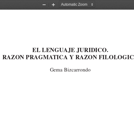
Zoom
Zoom
Out
In
EL LENGUAJE JURIDICO. 
RAZON PRAGMATICA Y RAZON FILOLOGIC
Gema Bizcarrondo
Catedrático de la Universidad de Deusto
Profesor Visitante de la Universidad de Burdeos I (Francia)
–
y de la Universidad de L
odz (Polonia)