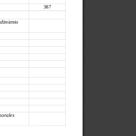
387
edimiento 
morales 