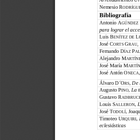
Nemesio R
ODRÍGUE
Bibliografía
Antonio A
GÚNDEZ 
para lograr el acce
Luis B
L
ENÍTEZ DE 
José
C
G
,
ORTS 
RAU
Fernando
D
P
ÍAZ 
A
Alejandro M
ARTÍN
José María M
ARTÍN
José Antón O
NECA
Álvaro D ́O
, 
De 
RS
Augusto P
, 
La t
INO
Gustavo
R
ADBRUC
Louis S
, 
L
ALLERON
José T
, Joaq
ODOLÍ
Timoteo U
, 
RQUIRI
eclesiásticas