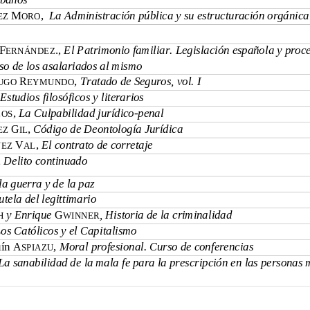
M
, 
 La Administración pública y su estructuración orgánica
Z 
ORO
F
., 
El Patrimonio familiar. Legislación española y proc
ERNÁNDEZ
so de los asalariados al mismo
R
,
 Tratado de Seguros, vol. I
UGO 
EYMUNDO
 Estudios filosóficos y literarios 
,
 La Culpabilidad jurídico-penal 
LOS
G
,
Código de Deontología Jurídica
EZ 
IL
V
, 
El contrato de corretaje
EZ 
AL
, 
Delito continuado
la guerra y de la paz 
utela del legittimario
y Enrique 
G
, Historia de la criminalidad
H 
WINNER
os Católicos y el Capitalismo
uín A
, 
Moral profesional. Curso de conferencias
SPIAZU
La sanabilidad de la mala fe para la prescripción en las personas 