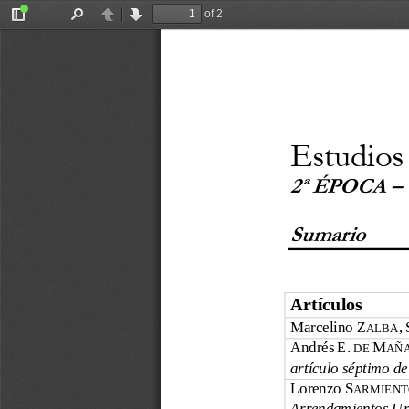
of 2
Toggle
Find
Previous
Next
Sidebar
Estudios
2ª ÉPOCA – V
Sumario
Artículos 
Marcelino Z
,
ALBA
Andrés
E.
M
 DE 
AÑA
artículo séptimo d
Lorenzo S
ARMIEN
Arrendamientos U