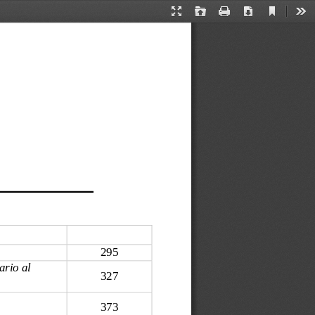
Current
Presentation
Open
Print
Download
Too
View
Mode
295 
rio al 
327 
 
373