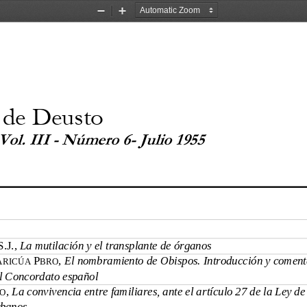
Zoom
Zoom
Out
In
 de Deusto 
ol. III - Número 6- Julio 1955 
S.J., 
La mutilación y el transplante de órganos
P
, 
El nombramiento de Obispos. Introducción y comenta
RICÚA 
BRO
el Concordato español
, 
La convivencia entre familiares, ante el artículo 27 de la Ley de
TO
rbanos