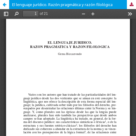
El lenguaje jurídico. Razón pragmática y razón filológica