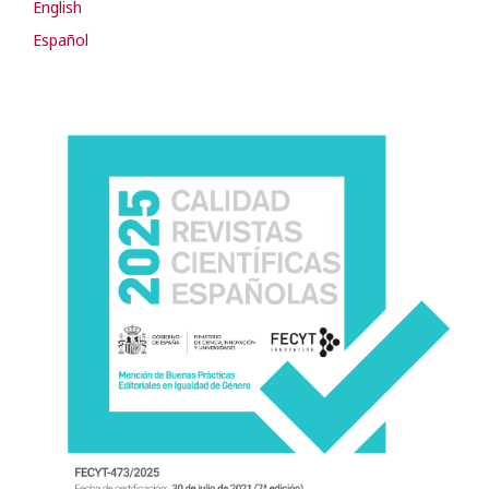
English
Español