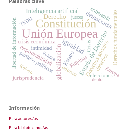
Palabras clave
soberanía
Inteligencia artificial
Derechos fundamentales
democracia
Derecho
jueces
TEDH
Constitución
libertad de información
Unión Europea
Estado de Derecho
igualdad
crisis económica
Derechos sociales
Crisis
responsabilidad
globalización
intimidad
Estado
partidos políticos
Política
derechos
Filipinas
Kelsen
reforma
Europa
elecciones
jurisprudencia
delito
Información
Para autores/as
Para bibliotecarios/as