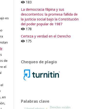
183
La democracia filipina y sus
descontentos: la promesa fallida de
ajo es
la justicia social bajo la Constitución
del poder popular de 1987
178
no
Certeza y verdad en el Derecho
ra
175
violan
de
os
os de
Chequeo de plagio
re el
al
 el
y
, en
Palabras clave
ión,
Derechos sociales
Libertad religiosa