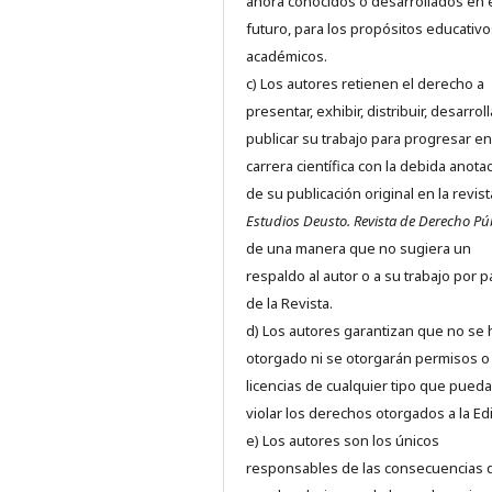
ahora conocidos o desarrollados en 
futuro, para los propósitos educativo
académicos.
c) Los autores retienen el derecho a
presentar, exhibir, distribuir, desarroll
publicar su trabajo para progresar en
carrera científica con la debida anota
de su publicación original en la revist
Estudios Deusto.
Revista de Derecho Pú
de una manera que no sugiera un
respaldo al autor o a su trabajo por p
de la Revista.
d) Los autores garantizan que no se
otorgado ni se otorgarán permisos o
licencias de cualquier tipo que pued
violar los derechos otorgados a la Edit
e) Los autores son los únicos
responsables de las consecuencias 