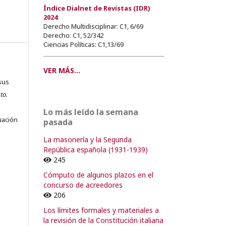
Índice Dialnet de Revistas (IDR)
2024
:
Derecho Multidisciplinar: C1, 6/69
Derecho: C1, 52/342
Ciencias Políticas: C1,13/69
VER MÁS...
sus
to.
s
Lo más leído la semana
uación
pasada
La masonería y la Segunda
República española (1931-1939)
245
o
Cómputo de algunos plazos en el
concurso de acreedores
o
206
Los límites formales y materiales a
la revisión de la Constitución italiana