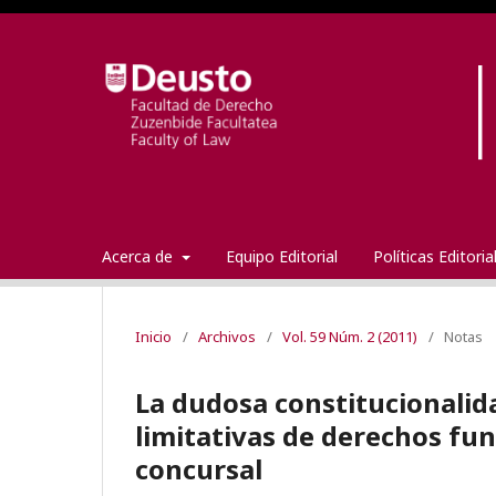
Acerca de
Equipo Editorial
Políticas Editori
Inicio
/
Archivos
/
Vol. 59 Núm. 2 (2011)
/
Notas
La dudosa constitucionalida
limitativas de derechos fu
concursal