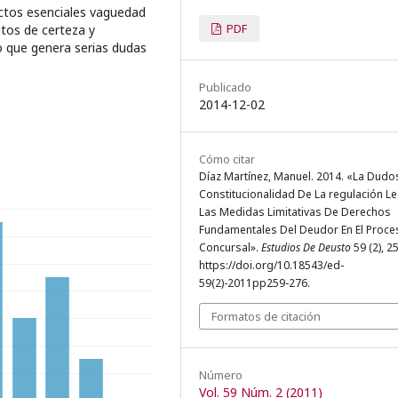
ectos esenciales vaguedad
PDF
itos de certeza y
o que genera serias dudas
Publicado
2014-12-02
Cómo citar
Díaz Martínez, Manuel. 2014. «La Dudo
Constitucionalidad De La regulación L
Las Medidas Limitativas De Derechos
Fundamentales Del Deudor En El Proce
Concursal».
Estudios De Deusto
59 (2), 2
https://doi.org/10.18543/ed-
59(2)-2011pp259-276.
Formatos de citación
Número
Vol. 59 Núm. 2 (2011)