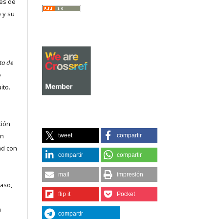
es de
 y su
ta de
e
ito.
ción
on
tweet
compartir
ad con
compartir
compartir
mail
impresión
caso,
flip it
Pocket
n
compartir