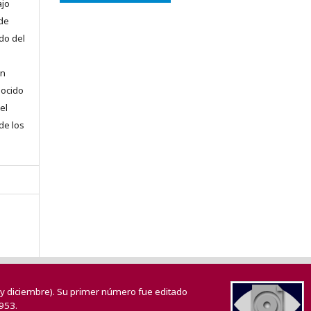
ajo
 de
do del
en
nocido
el
 de los
o y diciembre). Su primer número fue editado
953.