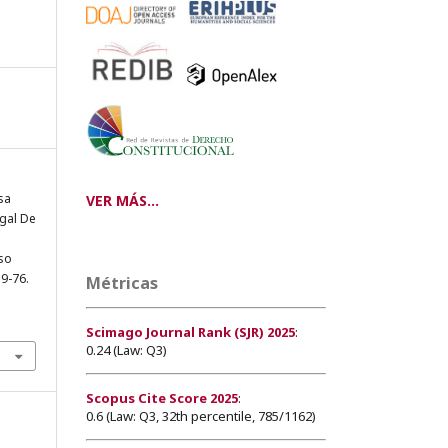
sa
VER MÁS...
egal De
so
59-76.
Métricas
Scimago Journal Rank (SJR) 2025
:
0.24 (Law: Q3)
Scopus Cite Score 2025
:
0.6 (Law: Q3, 32th percentile, 785/1162)