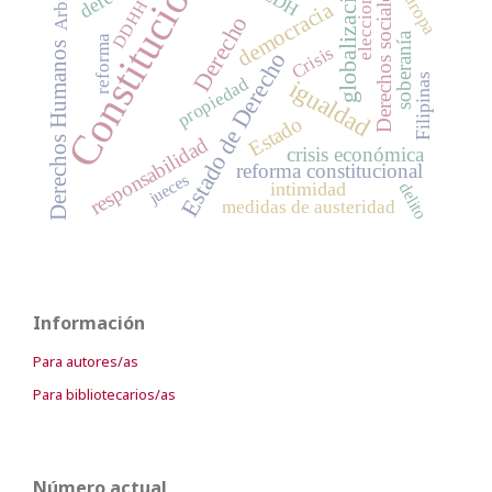
Constitución
globalización
elecciones
Europa
Derechos sociales
DDHH
democracia
Derecho
soberanía
reforma
Derechos Humanos
Crisis
Estado de Derecho
Filipinas
propiedad
igualdad
Estado
responsabilidad
crisis económica
reforma constitucional
jueces
intimidad
delito
medidas de austeridad
Información
Para autores/as
Para bibliotecarios/as
Número actual