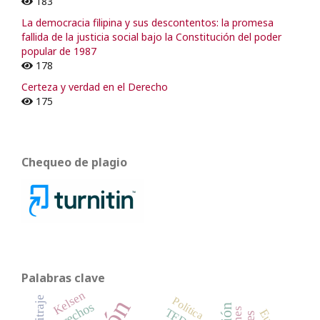
183
La democracia filipina y sus descontentos: la promesa
fallida de la justicia social bajo la Constitución del poder
popular de 1987
178
Certeza y verdad en el Derecho
175
Chequeo de plagio
Palabras clave
Kelsen
Arbitraje
Política
derechos
TEDH