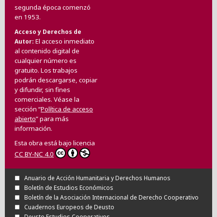
segunda época comenzó
en 1953.
Acceso y Derechos de
El acceso inmediato
Autor
al contenido digital de
cualquier número es
gratuito. Los trabajos
podrán descargarse, copiar
y difundir, sin fines
comerciales. Véase la
sección “
Política de acceso
abierto
” para más
información.
Esta obra está bajo licencia
CC BY-NC 4.0
Anuario de Acción Humanitaria y Derechos Humanos
Boletín de Estudios Económicos
Boletín de la Asociación Internacional de Derecho Cooperativo
Cuadernos Europeos de Deusto
Deusto Estudios Cooperativos