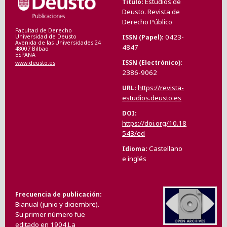
Estudios de
Título
Deusto. Revista de
Derecho Público
Facultad de Derecho
0423-
ISSN (Papel)
Universidad de Deusto
Avenida de las Universidades 24
4847
48007 Bilbao
ESPAÑA
ISSN (Electrónico)
www.deusto.es
2386-9062
https://revista-
URL
estudios.deusto.es
DOI
https://doi.org/10.18
543/ed
Castellano
Idioma
e inglés
Frecuencia de publicación
Bianual (junio y diciembre).
Su primer número fue
editado en 1904.La