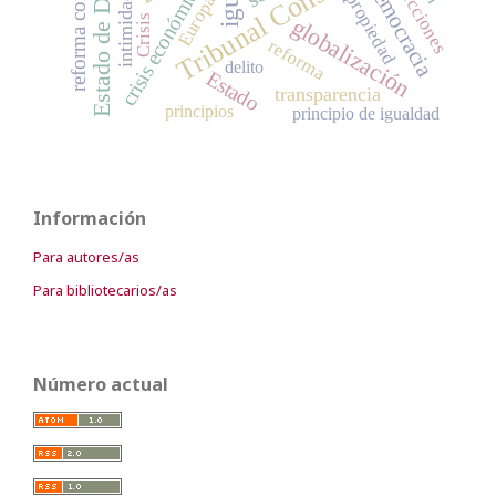
Tribunal Constitucional
Estado de Derecho
elecciones
democracia
crisis económica
propiedad
Europa
intimidad
Crisis
globalización
reforma
delito
Estado
transparencia
principios
principio de igualdad
Información
Para autores/as
Para bibliotecarios/as
Número actual