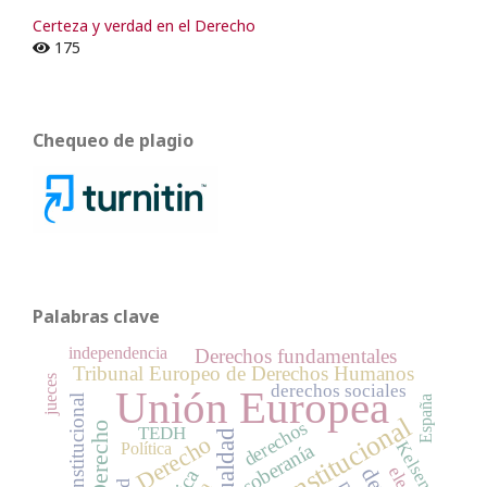
Certeza y verdad en el Derecho
175
Chequeo de plagio
Palabras clave
independencia
Derechos fundamentales
Tribunal Europeo de Derechos Humanos
jueces
derechos sociales
Unión Europea
reforma constitucional
España
derechos
TEDH
igualdad
Derecho
Kelsen
soberanía
Política