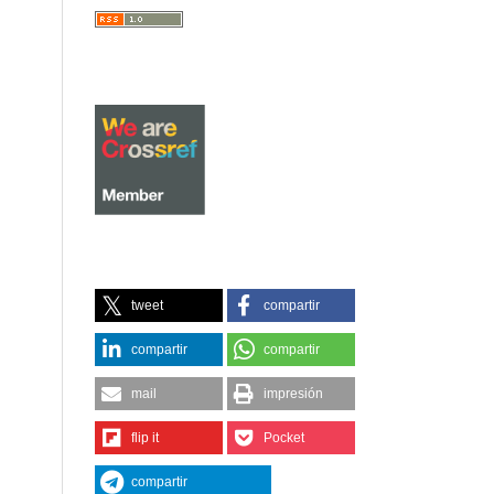
tweet
compartir
compartir
compartir
mail
impresión
flip it
Pocket
compartir