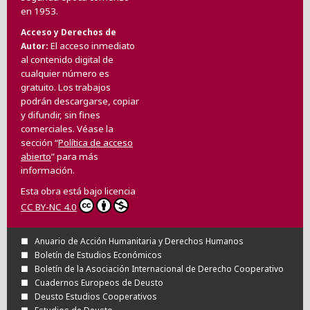
en 1953.
Acceso y Derechos de
El acceso inmediato
Autor
al contenido digital de
cualquier número es
gratuito. Los trabajos
podrán descargarse, copiar
y difundir, sin fines
comerciales. Véase la
sección “
Política de acceso
abierto
” para más
información.
Esta obra está bajo licencia
CC BY-NC 4.0
Anuario de Acción Humanitaria y Derechos Humanos
Boletín de Estudios Económicos
Boletín de la Asociación Internacional de Derecho Cooperativo
Cuadernos Europeos de Deusto
Deusto Estudios Cooperativos