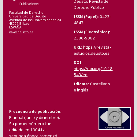
Deusto. Revista de
Derecho Público
Facultad de Derecho
0423-
ISSN (Papel)
Universidad de Deusto
Avenida de las Universidades 24
4847
48007 Bilbao
ESPAÑA
ISSN (Electrónico)
www.deusto.es
2386-9062
https://revista-
URL
estudios.deusto.es
DOI
https://doi.org/10.18
543/ed
Castellano
Idioma
e inglés
Frecuencia de publicación
Bianual (junio y diciembre).
Su primer número fue
editado en 1904.La
segunda época comenzó