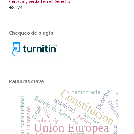
Certeza y verdad en el Derecho
174
Chequeo de plagio
Palabras clave
Constitución
Derecho
democracia
reforma
Estado de Derecho
igualdad
reforma constitucional
Filipinas
Estado
Crisis
Derechos Humanos
derechos
Europa
soberanía
Unión Europea
delito