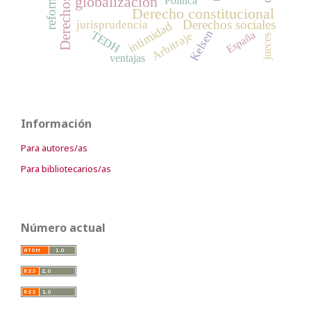
globalización
Política
Derecho constitucional
Derechos sociales
jurisprudencia
intimidad
Kelsen
TEDH
Arbitraje
España
jueces
ventajas
Información
Para autores/as
Para bibliotecarios/as
Número actual