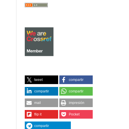
tweet
compartir
compartir
compartir
mail
impresión
flip it
Pocket
compartir