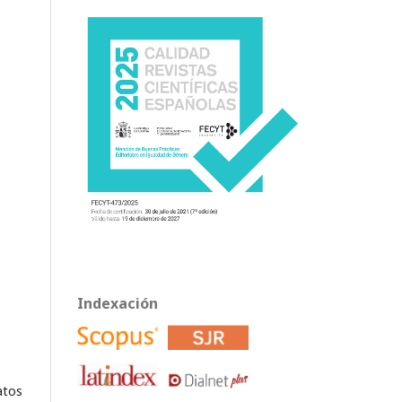
s
Indexación
atos