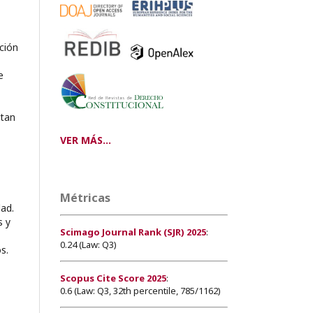
ción
e
itan
VER MÁS...
Métricas
dad.
s y
Scimago Journal Rank (SJR) 2025
:
0.24 (Law: Q3)
s.
Scopus Cite Score 2025
:
0.6 (Law: Q3, 32th percentile, 785/1162)