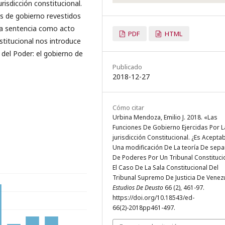
isdicción constitucional.
s de gobierno revestidos
la sentencia como acto
PDF
HTML
onstitucional nos introduce
 del Poder: el gobierno de
Publicado
2018-12-27
Cómo citar
Urbina Mendoza, Emilio J. 2018. «Las
Funciones De Gobierno Ejercidas Por L
jurisdicción Constitucional. ¿Es Acepta
Una modificación De La teoría De sepa
De Poderes Por Un Tribunal Constituci
El Caso De La Sala Constitucional Del
Tribunal Supremo De Justicia De Venez
Estudios De Deusto
66 (2), 461-97.
https://doi.org/10.18543/ed-
66(2)-2018pp461-497.