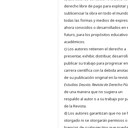
derecho libre de pago para explotar 
sublicenciar la obra en todo el mundo
todas las formas y medios de expres
ahora conocidos o desarrollados en 
futuro, para los propósitos educativo
académicos.
c) Los autores retienen el derecho a
presentar, exhibir, distribuir, desarroll
publicar su trabajo para progresar en
carrera científica con la debida anota
de su publicación original en la revist
Estudios Deusto.
Revista de Derecho Pú
de una manera que no sugiera un
respaldo al autor o a su trabajo por p
de la Revista.
d) Los autores garantizan que no se
otorgado ni se otorgarán permisos o
licencias de cualquier tipo que pued