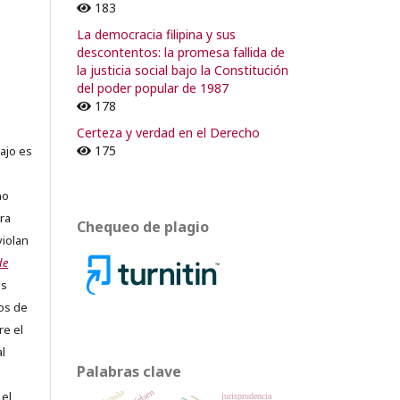
183
o
La democracia filipina y sus
descontentos: la promesa fallida de
la justicia social bajo la Constitución
del poder popular de 1987
178
Certeza y verdad en el Derecho
175
ajo es
no
ra
Chequeo de plagio
violan
de
os
os de
re el
al
Palabras clave
España
Kelsen
 el
jurisprudencia