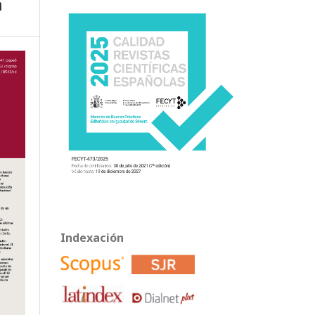
a
Indexación