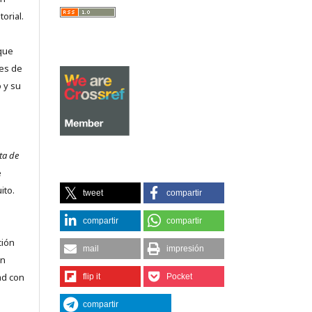
orial.
que
es de
 y su
ta de
e
ito.
tweet
compartir
compartir
compartir
ción
mail
impresión
on
ad con
flip it
Pocket
compartir