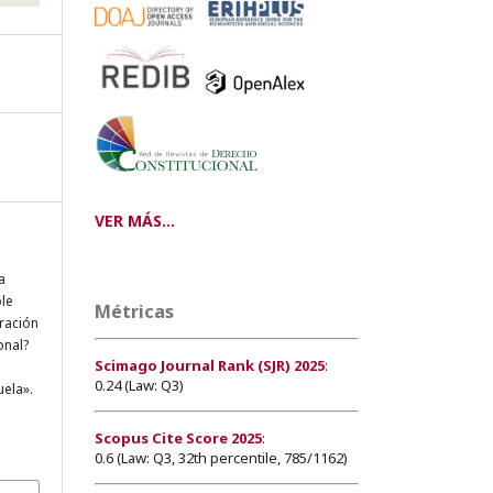
VER MÁS...
a
ble
Métricas
ración
onal?
Scimago Journal Rank (SJR) 2025
:
0.24 (Law: Q3)
uela».
Scopus Cite Score 2025
:
0.6 (Law: Q3, 32th percentile, 785/1162)