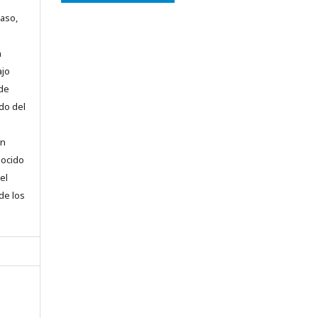
caso,
n
ajo
 de
do del
en
nocido
el
 de los