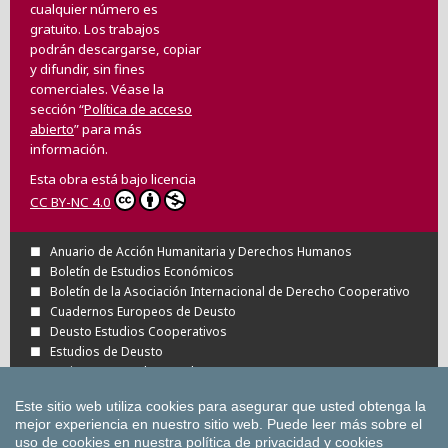
cualquier número es
gratuito. Los trabajos
podrán descargarse, copiar
y difundir, sin fines
comerciales. Véase la
sección “
Política de acceso
abierto
” para más
información.
Esta obra está bajo licencia
CC BY-NC 4.0
Anuario de Acción Humanitaria y Derechos Humanos
Boletín de Estudios Económicos
Boletín de la Asociación Internacional de Derecho Cooperativo
Cuadernos Europeos de Deusto
Deusto Estudios Cooperativos
Estudios de Deusto
Revista Deusto de Derechos Humanos
Tuning Journal for Higher Education
Este sitio web utiliza cookies para asegurar que usted obtenga la
Todas las Revistas Científicas de Deusto en
mejor experiencia en nuestro sitio web.
Puede leer más sobre el
OJS
uso de cookies en nuestra
política de privacidad y cookies