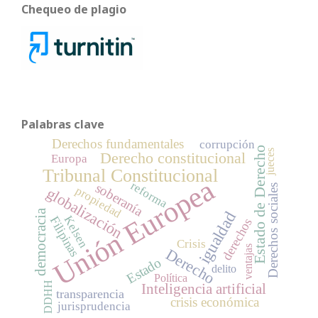
Chequeo de plagio
Palabras clave
Derechos fundamentales
corrupción
Estado de Derecho
jueces
Derecho constitucional
Europa
Tribunal Constitucional
Unión Europea
reforma
soberanía
Derechos sociales
propiedad
globalización
democracia
igualdad
Filipinas
Kelsen
derechos
Crisis
ventajas
Derecho
Estado
delito
Política
DDHH
Inteligencia artificial
transparencia
crisis económica
jurisprudencia