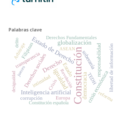
Palabras clave
Derechos Fundamentales
Estado de Derecho
delito
globalización
Filipinas
Arbitraje
responsabilidad
libertad de información
ASEAN
Constitución
soberanía
transparencia
Derechos sociales
Derecho
Estado
jueces
igualdad
Revolución
crisis económica
desigualdad
democracia
TEDH
intimidad
Crisis
Inteligencia artificial
reforma
Europa
corrupción
Constitución española