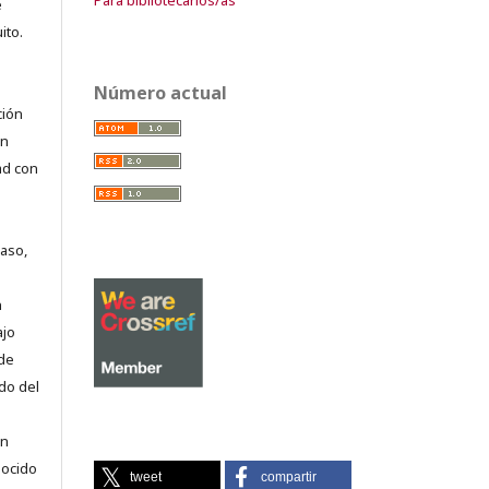
e
ito.
Número actual
ción
on
ad con
caso,
n
ajo
 de
do del
en
nocido
tweet
compartir