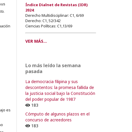
sus
Índice Dialnet de Revistas (IDR)
2024
:
to.
Derecho Multidisciplinar: C1, 6/69
s
Derecho: C1, 52/342
Ciencias Políticas: C1,13/69
uación
VER MÁS...
o
Lo más leído la semana
o
pasada
La democracia filipina y sus
descontentos: la promesa fallida de
la justicia social bajo la Constitución
del poder popular de 1987
183
ajo es
Cómputo de algunos plazos en el
concurso de acreedores
no
183