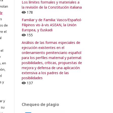
ra
Los límites formales y materiales a
violan
la revisión de la Constitución italiana
178
de
os
Familiar y de Familia: Vasco/Español-
Filipinos vis-à-vis ASEAN, la Unión
os de
Europea, y Euskadi
re el
155
al
Análisis de las formas especiales de
ejecución existentes en el
 el
ordenamiento penitenciario español
y
para los perfiles maternal y paternal:
posibilidades, críticas, propuestas de
, en
mejora y defensa de una aplicación
ión,
extensiva a los padres de las
el
posibilidades
s y
137
ar y
Chequeo de plagio
 su