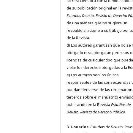
carrera científica con la debida anota
de su publicación original en la revist
Estudios Deusto.
Revista de Derecho Pú
de una manera que no sugiera un
respaldo al autor o a su trabajo por p
de la Revista.
d) Los autores garantizan que no se
otorgado ni se otorgarán permisos o
licencias de cualquier tipo que pued
violar los derechos otorgados a la Edit
e) Los autores son los únicos
responsables de las consecuencias 
puedan derivarse de las reclamacion
terceros sobre el manuscrito enviado
publicación en la Revista
Estudios de
Deusto.
Revista de Derecho Público.
3. Usuarios
:
Estudios de Deusto. Revis