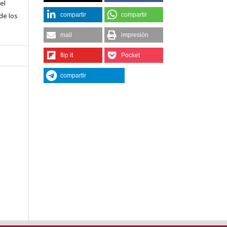
el
compartir
compartir
 de los
mail
impresión
flip it
Pocket
compartir