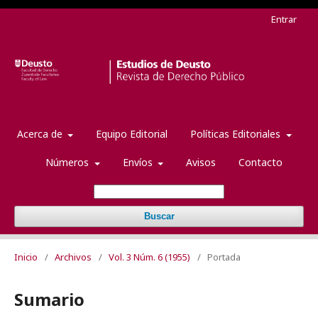
Entrar
Acerca de
Equipo Editorial
Políticas Editoriales
Números
Envíos
Avisos
Contacto
Buscar
Inicio
/
Archivos
/
Vol. 3 Núm. 6 (1955)
/
Portada
Sumario