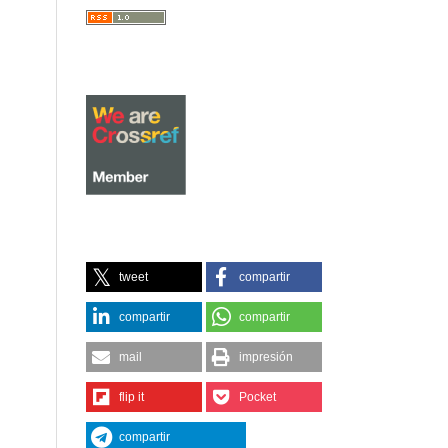
tweet
compartir
compartir
compartir
mail
impresión
flip it
Pocket
compartir