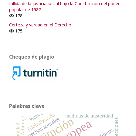
fallida de la justicia social bajo la Constitución del poder
popular de 1987
178
Certeza y verdad en el Derecho
175
Chequeo de plagio
Palabras clave
Política
Globalización
medidas de austeridad
Constitución
Derechos sociales
Arbitraje
elecciones
intimidad
Filipinas