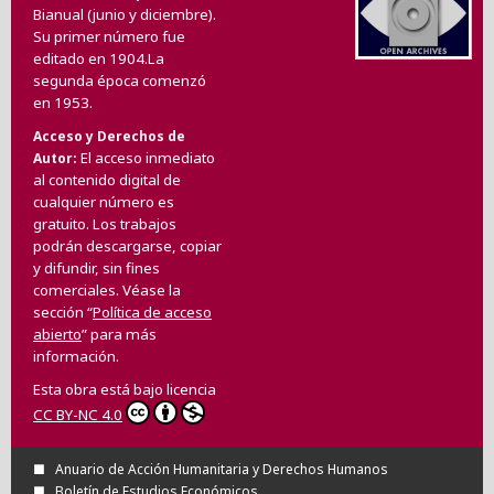
Bianual (junio y diciembre).
Su primer número fue
editado en 1904.La
segunda época comenzó
en 1953.
Acceso y Derechos de
El acceso inmediato
Autor
al contenido digital de
cualquier número es
gratuito. Los trabajos
podrán descargarse, copiar
y difundir, sin fines
comerciales. Véase la
sección “
Política de acceso
abierto
” para más
información.
Esta obra está bajo licencia
CC BY-NC 4.0
Anuario de Acción Humanitaria y Derechos Humanos
Boletín de Estudios Económicos