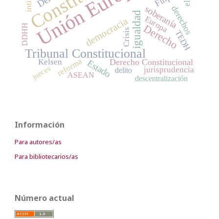
Unión Europea
soberanía
derechos
igualdad
Europa
democracia
Derecho
DDHH
Crisis
TEDH
Tribunal Constitucional
reforma
Kelsen
Derecho Constitucional
Estado
jueces
jurisprudencia
delito
ASEAN
descentralización
Información
Para autores/as
Para bibliotecarios/as
Número actual