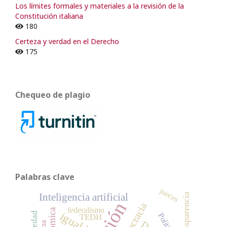
Los límites formales y materiales a la revisión de la
Constitución italiana
180
Certeza y verdad en el Derecho
175
Chequeo de plagio
Palabras clave
jueces
transparencia
Inteligencia artificial
democracia
federalismo
igualdad
Política
TEDH