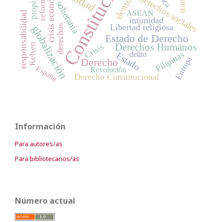
Constitución
crisis económica
propiedad
Derechos sociales
reforma
soberanía
ASEAN
responsabilidad
intimidad
Libertad religiosa
derechos
globalización
Estado de Derecho
Crisis
Kelsen
Derechos Humanos
Filipinas
delito
Estado
Europa
Derecho
España
Revolución
Derecho Constitucional
Información
Para autores/as
Para bibliotecarios/as
Número actual