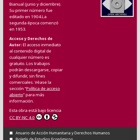
Bianual (junio y diciembre).
Su primer número fue
editado en 1904.La
segunda época comenzó
en 1953.
Acceso y Derechos de
El acceso inmediato
Autor
al contenido digital de
cualquier número es
gratuito. Los trabajos
podrán descargarse, copiar
y difundir, sin fines
comerciales. Véase la
sección “
Política de acceso
abierto
” para más
información.
Esta obra está bajo licencia
CC BY-NC 4.0
Anuario de Acción Humanitaria y Derechos Humanos
Boletín de Estudios Económicos