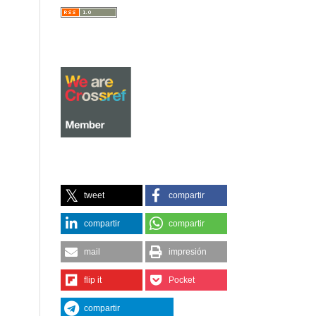
tweet
compartir
compartir
compartir
mail
impresión
flip it
Pocket
compartir