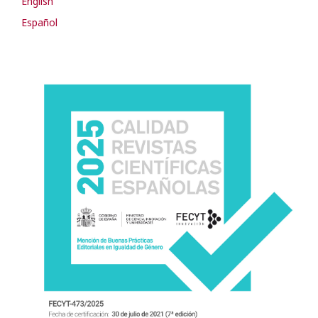
English
Español