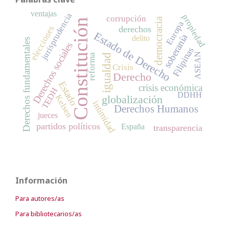
ventajas
jurisprudencia
propiedad
corrupción
democracia
Constitución
Europa
elecciones
derechos
Estado de Derecho
soberanía
delito
Derechos fundamentales
Derechos sociales
Filipinas
ASEAN
igualdad
reforma
Crisis
Derecho
Estado
crisis económica
TEDH
DDHH
globalización
Kelsen
intimidad
Derechos Humanos
jueces
partidos políticos
España
transparencia
Información
Para autores/as
Para bibliotecarios/as