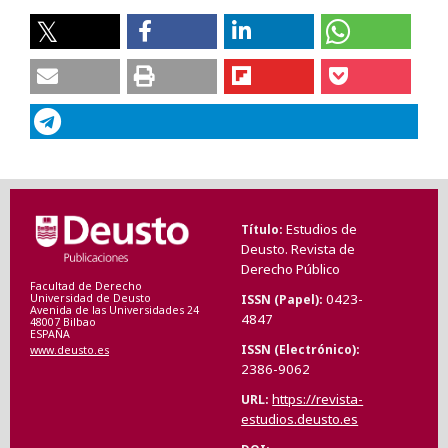
Estudios de
Título
Deusto. Revista de
Derecho Público
Facultad de Derecho
0423-
ISSN (Papel)
Universidad de Deusto
Avenida de las Universidades 24
4847
48007 Bilbao
ESPAÑA
ISSN (Electrónico)
www.deusto.es
2386-9062
https://revista-
URL
estudios.deusto.es