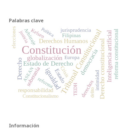
Palabras clave
elecciones
Política
Arbitraje
jurisprudencia
Kelsen
Tribunal Constitucional
reforma constitucional
justicia
Inteligencia artificial
Filipinas
Derechos Humanos
Derecho constitucional
Constitución
democracia
globalización
Europa
Derecho
Estado de Derecho
Crisis
soberanía
ASEAN
igualdad
Estado
intimidad
reforma
derechos
TEDH
responsabilidad
delito
Constitucionalismo
Información