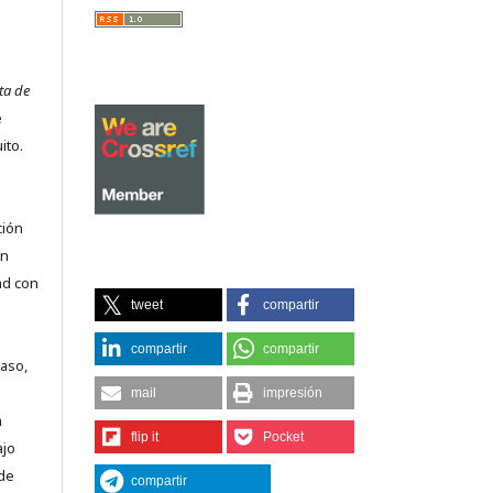
ta de
e
ito.
ción
on
ad con
tweet
compartir
compartir
compartir
caso,
mail
impresión
n
flip it
Pocket
ajo
 de
compartir