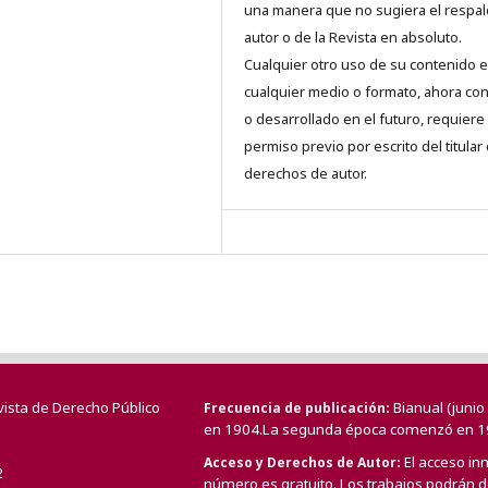
una manera que no sugiera el respal
autor o de la Revista en absoluto.
Cualquier otro uso de su contenido 
cualquier medio o formato, ahora co
o desarrollado en el futuro, requiere 
permiso previo por escrito del titular
derechos de autor.
vista de Derecho Público
Bianual (juni
Frecuencia de publicación
en 1904.La segunda época comenzó en 1
El acceso in
Acceso y Derechos de Autor
2
número es gratuito. Los trabajos podrán de