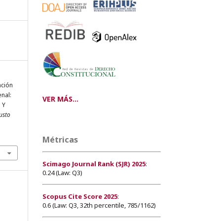
ación
nal:
VER MÁS...
 Y
usto
Métricas
Scimago Journal Rank (SJR) 2025
:
0.24 (Law: Q3)
Scopus Cite Score 2025
:
0.6 (Law: Q3, 32th percentile, 785/1162)