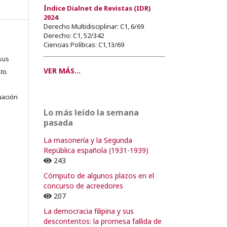
Índice Dialnet de Revistas (IDR)
2024
:
Derecho Multidisciplinar: C1, 6/69
Derecho: C1, 52/342
Ciencias Políticas: C1,13/69
sus
VER MÁS...
to.
s
uación
Lo más leído la semana
pasada
La masonería y la Segunda
o
República española (1931-1939)
243
o
Cómputo de algunos plazos en el
concurso de acreedores
207
La democracia filipina y sus
descontentos: la promesa fallida de