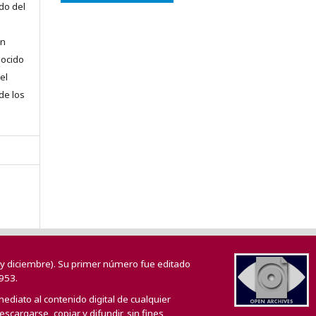
do del
en
nocido
el
 de los
o y diciembre). Su primer número fue editado
953.
mediato al contenido digital de cualquier
scargarse, copiar y difundir, sin fines