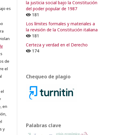
la justicia social bajo la Constitución
del poder popular de 1987
ajo es
181
Los límites formales y materiales a
no
la revisión de la Constitución italiana
ra
181
violan
Certeza y verdad en el Derecho
de
174
os
os de
re el
Chequeo de plagio
al
 el
y
, en
ión,
el
Palabras clave
s y
crisis económica