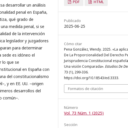
PDF
HTML
sa desarrollar un análisis
ionalidad penal en España,
tiza, qué grado de
Publicado
2025-06-25
 una medida penal, si se
alidad de la intervención
tica legislador y juzgadores
Cómo citar
mparan para determinar
Pena González, Wendy. 2025. «La aplic
a sede es idóneo el
De La Proporcionalidad Del Derecho Pe
Jurisprudencia Constitucional española
 lo que se
Una visión Comparada».
Estudios De De
nstitucional en España con
73 (1), 299-336.
–cuna del constitucionalismo
https://doi.org/10.18543/ed.3333.
l–, y en EE. UU. –origen
Formatos de citación
imeros desarrollos del
ho común–.
Número
Vol. 73 Núm. 1 (2025)
Sección