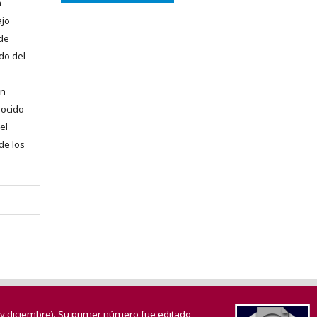
n
ajo
 de
do del
en
nocido
el
 de los
o y diciembre). Su primer número fue editado