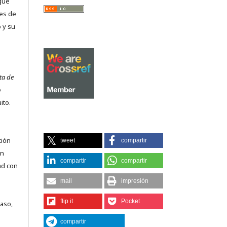
que
es de
 y su
ta de
e
ito.
ción
tweet
compartir
on
compartir
compartir
ad con
mail
impresión
flip it
Pocket
caso,
compartir