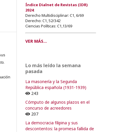
Índice Dialnet de Revistas (IDR)
2024
:
Derecho Multidisciplinar: C1, 6/69
Derecho: C1, 52/342
Ciencias Políticas: C1,13/69
VER MÁS...
sus
to.
Lo más leído la semana
s
pasada
uación
La masonería y la Segunda
República española (1931-1939)
243
Cómputo de algunos plazos en el
o
concurso de acreedores
207
o
La democracia filipina y sus
descontentos: la promesa fallida de