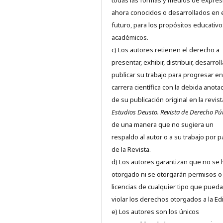
todas las formas y medios de expres
ahora conocidos o desarrollados en 
futuro, para los propósitos educativo
académicos.
c) Los autores retienen el derecho a
presentar, exhibir, distribuir, desarroll
publicar su trabajo para progresar en
carrera científica con la debida anota
de su publicación original en la revist
Estudios Deusto.
Revista de Derecho Pú
de una manera que no sugiera un
respaldo al autor o a su trabajo por p
de la Revista.
d) Los autores garantizan que no se
otorgado ni se otorgarán permisos o
licencias de cualquier tipo que pued
violar los derechos otorgados a la Edit
e) Los autores son los únicos