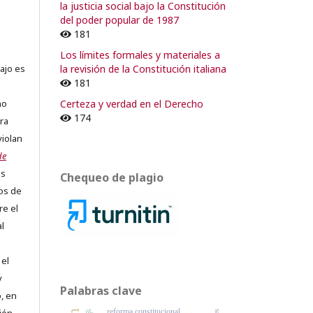
la justicia social bajo la Constitución
del poder popular de 1987
181
Los límites formales y materiales a
la revisión de la Constitución italiana
ajo es
181
Certeza y verdad en el Derecho
no
174
ra
violan
de
os
Chequeo de plagio
os de
re el
al
 el
y
Palabras clave
, en
reforma constitucional