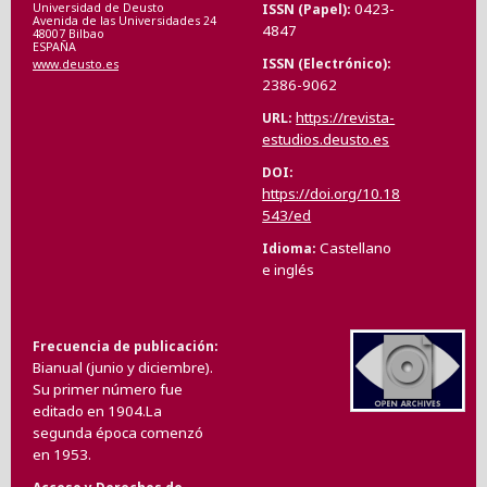
0423-
ISSN (Papel)
Universidad de Deusto
Avenida de las Universidades 24
4847
48007 Bilbao
ESPAÑA
ISSN (Electrónico)
www.deusto.es
2386-9062
https://revista-
URL
estudios.deusto.es
DOI
https://doi.org/10.18
543/ed
Castellano
Idioma
e inglés
Frecuencia de publicación
Bianual (junio y diciembre).
Su primer número fue
editado en 1904.La
segunda época comenzó
en 1953.