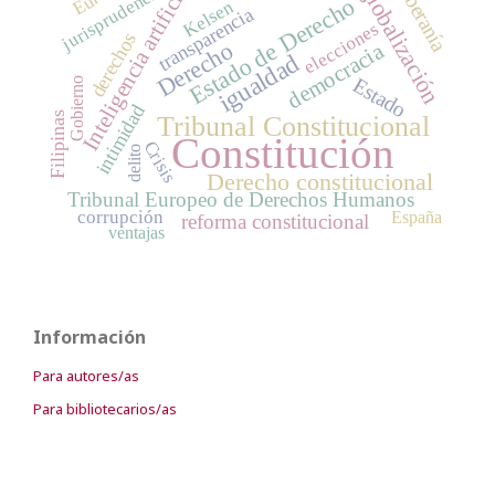
Inteligencia artificial
soberanía
jurisprudencia
globalización
Estado de Derecho
Kelsen
transparencia
elecciones
derechos
Derecho
democracia
igualdad
Estado
Gobierno
intimidad
Filipinas
Tribunal Constitucional
Constitución
Crisis
delito
Derecho constitucional
Tribunal Europeo de Derechos Humanos
corrupción
España
reforma constitucional
ventajas
Información
Para autores/as
Para bibliotecarios/as