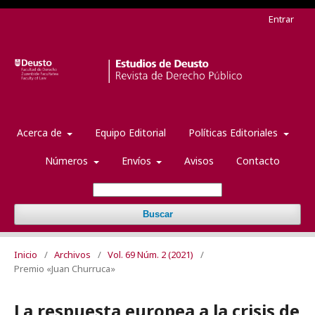
Entrar
Acerca de
Equipo Editorial
Políticas Editoriales
Números
Envíos
Avisos
Contacto
Buscar
Inicio
/
Archivos
/
Vol. 69 Núm. 2 (2021)
/
Premio «Juan Churruca»
La respuesta europea a la crisis de