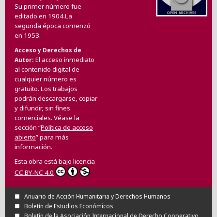
Su primer número fue
editado en 1904.La
segunda época comenzó
en 1953.
Acceso y Derechos de
El acceso inmediato
Autor
al contenido digital de
cualquier número es
gratuito. Los trabajos
podrán descargarse, copiar
y difundir, sin fines
comerciales. Véase la
sección “
Política de acceso
abierto
” para más
información.
Esta obra está bajo licencia
CC BY-NC 4.0
Anuario de Acción Humanitaria y Derechos Humanos
Boletín de Estudios Económicos
Boletín de la Asociación Internacional de Derecho Cooperativo