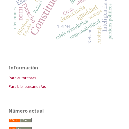
Constitución
Inteligencia artificial
Política
Derecho
igualdad
partidos políticos
democracia
Crisis
DDHH
elecciones
ventajas
Filipinas
crisis económica
responsabilidad
España
TEDH
Arbitraje
Kelsen
Información
Para autores/as
Para bibliotecarios/as
Número actual