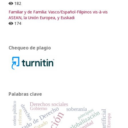
182
Familiar y de Familia: Vasco/Español-Filipinos vis-à-vis
ASEAN, la Unión Europea, y Euskadi
174
Chequeo de plagio
Palabras clave
orden público
Derechos sociales
derechos
Estado de Derecho
soberanía
Gobierno
principios
globalización
reforma
Europa
Estado
intimidad