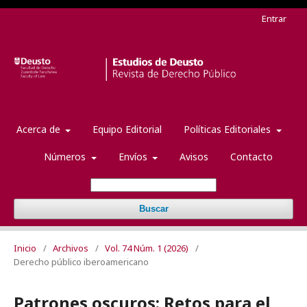
Entrar
Acerca de
Equipo Editorial
Políticas Editoriales
Números
Envíos
Avisos
Contacto
Buscar
Inicio
/
Archivos
/
Vol. 74 Núm. 1 (2026)
/
Derecho público iberoamericano
Patrones oscuros: Retos para el