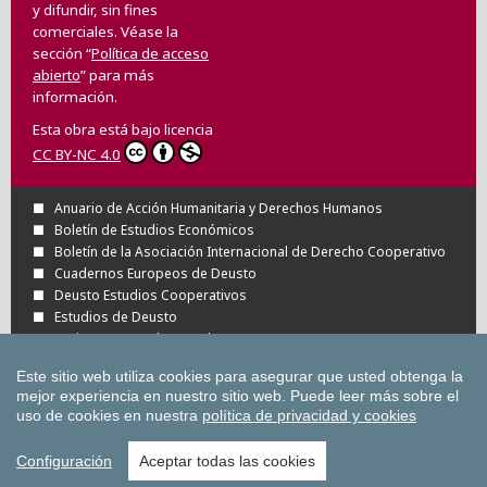
y difundir, sin fines
comerciales. Véase la
sección “
Política de acceso
abierto
” para más
información.
Esta obra está bajo licencia
CC BY-NC 4.0
Anuario de Acción Humanitaria y Derechos Humanos
Boletín de Estudios Económicos
Boletín de la Asociación Internacional de Derecho Cooperativo
Cuadernos Europeos de Deusto
Deusto Estudios Cooperativos
Estudios de Deusto
Revista Deusto de Derechos Humanos
Tuning Journal for Higher Education
Este sitio web utiliza cookies para asegurar que usted obtenga la
Todas las Revistas Científicas de Deusto en
mejor experiencia en nuestro sitio web.
Puede leer más sobre el
OJS
uso de cookies en nuestra
política de privacidad y cookies
Todas las publicaciones de la Universidad
de Deusto
Configuración
Aceptar todas las cookies
Copyright © Universidad de Deusto