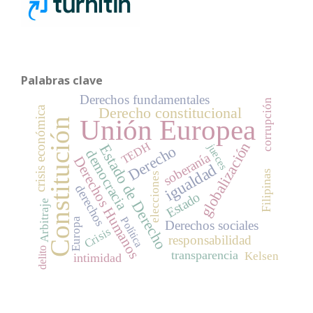
Palabras clave
Derechos fundamentales
corrupción
Derecho constitucional
crisis económica
Unión Europea
Constitución
globalización
TEDH
jueces
Estado de Derecho
Derecho
democracia
soberanía
Derechos Humanos
igualdad
Filipinas
elecciones
derechos
Estado
Arbitraje
Política
Europa
Derechos sociales
Crisis
responsabilidad
delito
transparencia
Kelsen
intimidad