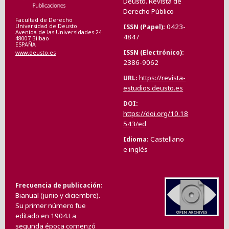
Deusto. Revista de
Derecho Público
Facultad de Derecho
0423-
ISSN (Papel)
Universidad de Deusto
Avenida de las Universidades 24
4847
48007 Bilbao
ESPAÑA
ISSN (Electrónico)
www.deusto.es
2386-9062
https://revista-
URL
estudios.deusto.es
DOI
https://doi.org/10.18
543/ed
Castellano
Idioma
e inglés
Frecuencia de publicación
Bianual (junio y diciembre).
Su primer número fue
editado en 1904.La
segunda época comenzó