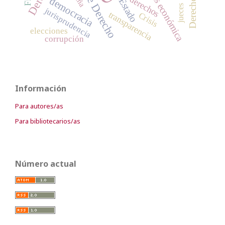
Estado de Derecho
crisis económica
derechos
democracia
Estado
jueces
jurisprudencia
transparencia
Crisis
elecciones
corrupción
Información
Para autores/as
Para bibliotecarios/as
Número actual