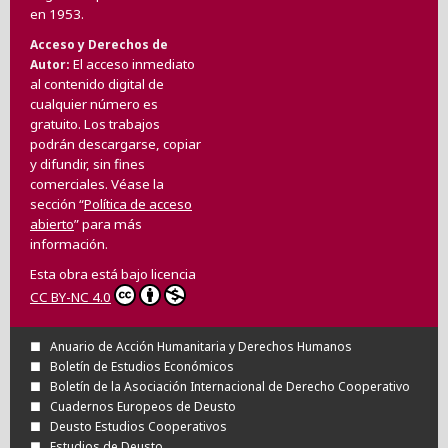
en 1953.
Acceso y Derechos de
El acceso inmediato
Autor
al contenido digital de
cualquier número es
gratuito. Los trabajos
podrán descargarse, copiar
y difundir, sin fines
comerciales. Véase la
sección “
Política de acceso
abierto
” para más
información.
Esta obra está bajo licencia
CC BY-NC 4.0
Anuario de Acción Humanitaria y Derechos Humanos
Boletín de Estudios Económicos
Boletín de la Asociación Internacional de Derecho Cooperativo
Cuadernos Europeos de Deusto
Deusto Estudios Cooperativos
Estudios de Deusto