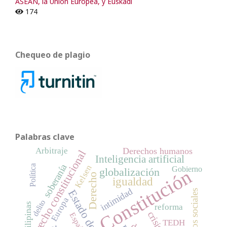
ASEAN, la Unión Europea, y Euskadi
174
Chequeo de plagio
Palabras clave
Arbitraje
Derechos humanos
Derecho constitucional
Inteligencia artificial
soberanía
Kelsen
Política
Gobierno
Constitución
globalización
Derecho
igualdad
intimidad
Derechos sociales
Europa
delito
Filipinas
reforma
España
TEDH